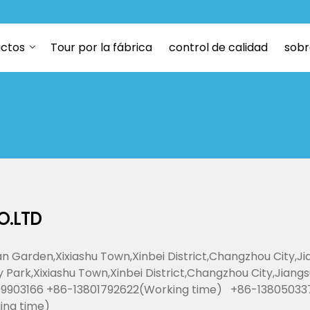
ctos
Tour por la fábrica
control de calidad
sobr
O.LTD
n Garden,Xixiashu Town,Xinbei District,Changzhou City,Ji
y Park,Xixiashu Town,Xinbei District,Changzhou City,Jiangs
9903166 +86-13801792622(Working time) +86-13805033
jing time)