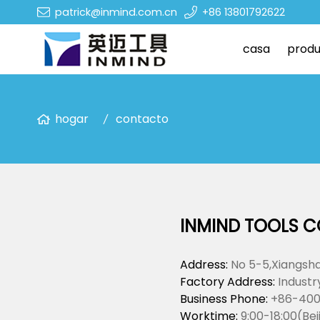
patrick@inmind.com.cn
+86 13801792622
casa
produ
hogar
contacto
INMIND TOOLS C
Address:
No 5-5,Xiangsha
Factory Address:
Industr
Business Phone:
+86-400
Worktime:
9:00-18:00(Bei