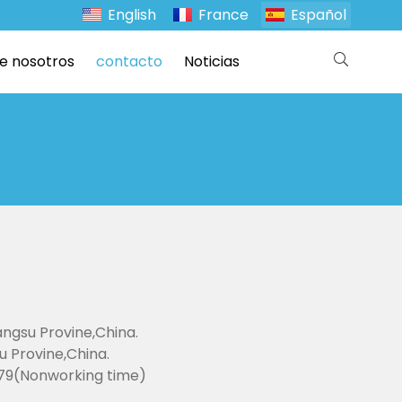
English
France
Español
e nosotros
contacto
Noticias
angsu Provine,China.
u Provine,China.
79(Nonworking time)