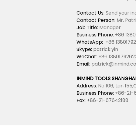
Contact Us:
Send your inq
Contact Person:
Mr. Patri
Job Title:
Manager
Business Phone:
+86 1380
WhatsApp:
+86 1380179
Skype:
patrick.yin
WeChat:
+86 1380179262
Email:
patrick@inmind.c
INMIND TOOLS SHANGHA
Address:
No 106, Lan 155,
Business Phone:
+86-21-
Fax:
+
86-21-67642188