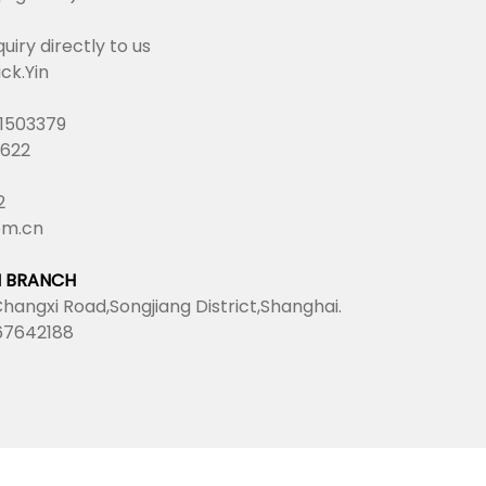
uiry directly to us
ck.Yin
1503379
2622
2
om.cn
I BRANCH
Changxi Road,Songjiang District,Shanghai.
67642188