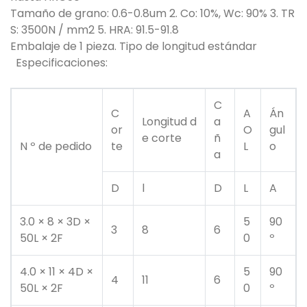
Tamaño de grano: 0.6-0.8um 2. Co: 10%, Wc: 90% 3. TR
S: 3500N / mm2 5. HRA: 91.5-91.8
Embalaje de 1 pieza. Tipo de longitud estándar
Especificaciones:
C
C
A
Án
Longitud d
a
or
O
gul
e corte
ñ
N º de pedido
te
L
o
a
D
l
D
L
A
3.0 × 8 × 3D ×
5
90
3
8
6
50L × 2F
0
º
4.0 × 11 × 4D ×
5
90
4
11
6
50L × 2F
0
º