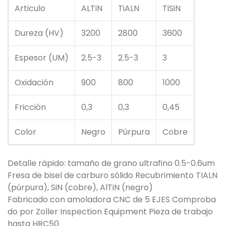
Articulo
ALTiN
TiALN
TiSiN
Dureza (HV)
3200
2800
3600
Espesor (UM)
2.5-3
2.5-3
3
Oxidación
900
800
1000
Fricción
0,3
0,3
0,45
Color
Negro
Púrpura
Cobre
Detalle rápido: tamaño de grano ultrafino 0.5-0.6um
Fresa de bisel de carburo sólido Recubrimiento TIALN
(púrpura), SiN (cobre), AlTiN (negro)
Fabricado con amoladora CNC de 5 EJES Comproba
do por Zoller Inspection Equipment Pieza de trabajo
hasta HRC50