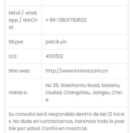
Móvil / what
app / WeCh
+ 86-13801792622
at
Skype:
patrik.yin
QQ:
4102512
Sitio web:
http://www.inmind.com.cn
No 35, Weishanhu Road, Xixiashu,
Habla a:
Ciudad, Changzhou, Jiangsu, Chin
a
Su consulta será respondida dentro de las 12 hora
s. No dude en contactarnos, haremos todo lo posi
ble por usted. Confía en nosotros.