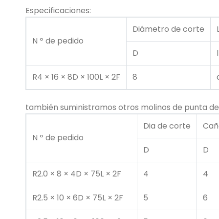
Especificaciones:
Diámetro de corte
N º de pedido
D
l
R4 × 16 × 8D × 100L × 2F
8
también suministramos otros molinos de punta de
Dia de corte
Cañ
N º de pedido
D
D
R2.0 × 8 × 4D × 75L × 2F
4
4
R2.5 × 10 × 6D × 75L × 2F
5
6