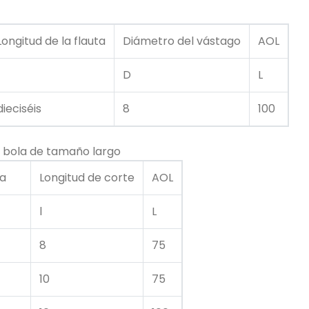
Longitud de la flauta
Diámetro del vástago
AOL
D
L
dieciséis
8
100
 bola de tamaño largo
a
Longitud de corte
AOL
l
L
8
75
10
75