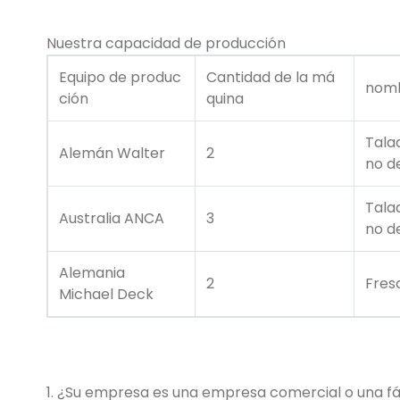
Nuestra capacidad de producción
Equipo de produc
Cantidad de la má
nomb
ción
quina
Tala
Alemán Walter
2
no d
Tala
Australia ANCA
3
no d
Alemania
2
Fres
Michael Deck
1. ¿Su empresa es una empresa comercial o una f