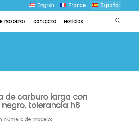
English
France
Español
e nosotros
contacto
Noticias
a de carburo larga con
 negro, tolerancia h6
ón: Número de modelo: