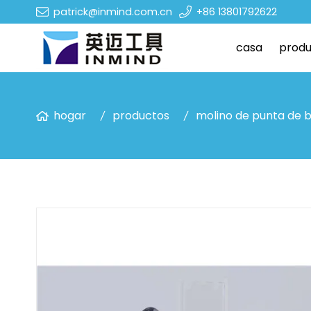
patrick@inmind.com.cn
+86 13801792622
casa
produ
hogar
productos
molino de punta de 