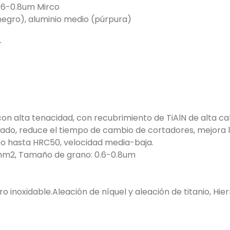
0.6-0.8um Mirco
negro), aluminio medio (púrpura)
r
on alta tenacidad, con recubrimiento de TiAlN de alta cali
do, reduce el tiempo de cambio de cortadores, mejora la 
ro hasta HRC50, velocidad media-baja.
/ mm2, Tamaño de grano: 0.6-0.8um
inoxidable.Aleación de níquel y aleación de titanio, Hie