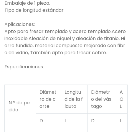
Embalaje de 1 pieza.
Tipo de longitud estándar
Aplicaciones:
Apto para fresar templado y acero templado.Acero
inoxidable.Aleación de níquel y aleación de titanio, Hi
erro fundido, material compuesto mejorado con fibr
a de vidrio, También apto para fresar cobre.
Especificaciones:
Diámet
Longitu
Diámetr
A
ro de c
d de la f
o del vás
O
N º de pe
orte
lauta
tago
L
dido
D
l
D
L