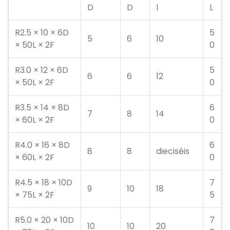
D
D
l
L
R2.5 × 10 × 6D
5
5
6
10
× 50L × 2F
0
R3.0 × 12 × 6D
5
6
6
12
× 50L × 2F
0
R3.5 × 14 × 8D
6
7
8
14
× 60L × 2F
0
R4.0 × 16 × 8D
6
8
8
dieciséis
× 60L × 2F
0
R4.5 × 18 × 10D
7
9
10
18
× 75L × 2F
5
R5.0 × 20 × 10D
7
10
10
20