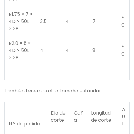
R1.75 × 7 ×
5
4D × 50L
3,5
4
7
0
× 2F
R2.0 × 8 ×
5
4D × 50L
4
4
8
0
× 2F
también tenemos otro tamaño estándar:
A
Dia de
Cañ
Longitud
0
corte
a
de corte
N º de pedido
L