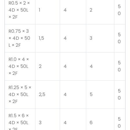
R0.5 × 2 ×
5
4D × 50L
1
4
2
0
× 2F
R0.75 × 3
5
× 4D × 50
1,5
4
3
0
L × 2F
R1.0 × 4 ×
5
4D × 50L
2
4
4
0
× 2F
R1.25 × 5 ×
5
4D × 50L
2,5
4
5
0
× 2F
R1.5 × 6 ×
5
4D × 50L
3
4
6
0
× 2F