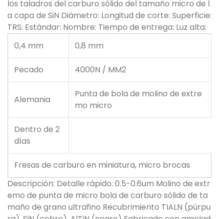
los taladros del carburo sólido del tamaño micro de l
a capa de SiN Diámetro: Longitud de corte: Superficie:
TRS: Estándar: Nombre: Tiempo de entrega: Luz alta:
0,4 mm
0,8 mm
Pecado
4000N / MM2
Punta de bola de molino de extre
Alemania
mo micro
Dentro de 2
días
Fresas de carburo en miniatura, micro brocas
Descripción: Detalle rápido: 0.5-0.6um Molino de extr
emo de punta de micro bola de carburo sólido de ta
maño de grano ultrafino Recubrimiento TIALN (púrpu
ra), SiN (cobre), AlTiN (negro) Fabricado con amolad