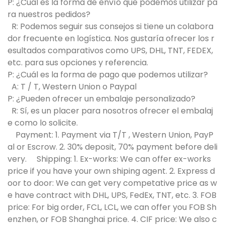
P: ¿Cuál es la forma de envío que podemos utilizar pa
ra nuestros pedidos?
R: Podemos seguir sus consejos si tiene un colabora
dor frecuente en logística. Nos gustaría ofrecer los r
esultados comparativos como UPS, DHL, TNT, FEDEX,
etc. para sus opciones y referencia.
P: ¿Cuál es la forma de pago que podemos utilizar?
A: T / T, Western Union o Paypal
P: ¿Pueden ofrecer un embalaje personalizado?
R: Sí, es un placer para nosotros ofrecer el embalaj
e como lo solicite.
Payment: 1. Payment via T/T , Western Union, PayP
al or Escrow. 2. 30% deposit, 70% payment before deli
very. Shipping: 1. Ex-works: We can offer ex-works
price if you have your own shiping agent. 2. Express d
oor to door: We can get very competative price as w
e have contract with DHL, UPS, FedEx, TNT, etc. 3. FOB
price: For big order, FCL, LCL, we can offer you FOB Sh
enzhen, or FOB Shanghai price. 4. CIF price: We also c