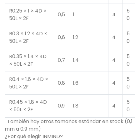
R0.25 × 1 × 4D ×
5
0,5
1
4
50L × 2F
0
R0.3 × 1.2 × 4D ×
5
0,6
1.2
4
50L × 2F
0
R0.35 × 1.4 × 4D
5
0,7
1.4
4
× 50L × 2F
0
R0.4 × 1.6 × 4D ×
5
0,8
1,6
4
50L × 2F
0
R0.45 × 1.8 × 4D
5
0,9
1.8
4
× 50L × 2F
0
También hay otros tamaños estándar en stock (0,1
mm a 0,9 mm)
¿Por qué elegir INMIND?