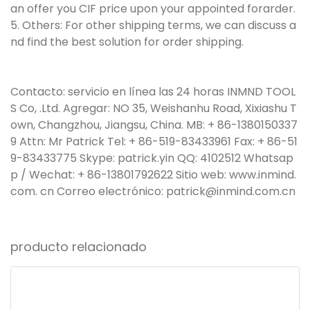
an offer you CIF price upon your appointed forarder.
5. Others: For other shipping terms, we can discuss a
nd find the best solution for order shipping.
Contacto: servicio en línea las 24 horas INMND TOOL
S Co, .Ltd. Agregar: NO 35, Weishanhu Road, Xixiashu T
own, Changzhou, Jiangsu, China. MB: + 86-1380150337
9 Attn: Mr Patrick Tel: + 86-519-83433961 Fax: + 86-51
9-83433775 Skype: patrick.yin QQ: 4102512 Whatsap
p / Wechat: + 86-13801792622 Sitio web: www.inmind.
com. cn Correo electrónico: patrick@inmind.com.cn
producto relacionado