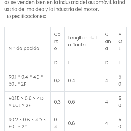
os se venden bien en la industria del automóvil, la ind
ustria del moldeo y la industria del motor.
Especificaciones:
Co
C
A
Longitud de l
rt
añ
O
a flauta
N º de pedido
e
a
L
D
l
D
L
R0.1 * 0.4 * 4D *
5
0,2
0.4
4
50L * 2F
0
R0.15 × 0.6 × 4D
5
0,3
0,6
4
× 50L × 2F
0
R0.2 × 0.8 × 4D ×
0.
5
0,8
4
50L × 2F
4
0