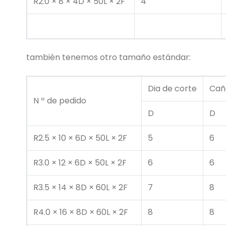
R2.0 × 8 × 4D × 50L × 2F
4
también tenemos otro tamaño estándar:
Dia de corte
Cañ
N º de pedido
D
D
R2.5 × 10 × 6D × 50L × 2F
5
6
R3.0 × 12 × 6D × 50L × 2F
6
6
R3.5 × 14 × 8D × 60L × 2F
7
8
R4.0 × 16 × 8D × 60L × 2F
8
8