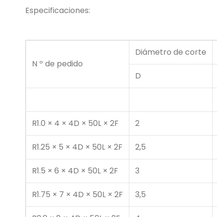
Especificaciones:
Diámetro de corte
N º de pedido
D
R1.0 × 4 × 4D × 50L × 2F
2
R1.25 × 5 × 4D × 50L × 2F
2,5
R1.5 × 6 × 4D × 50L × 2F
3
R1.75 × 7 × 4D × 50L × 2F
3,5