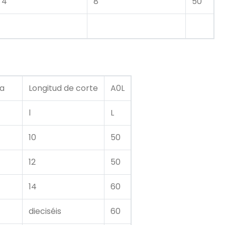
4
8
50
a
Longitud de corte
A0L
l
L
10
50
12
50
14
60
dieciséis
60