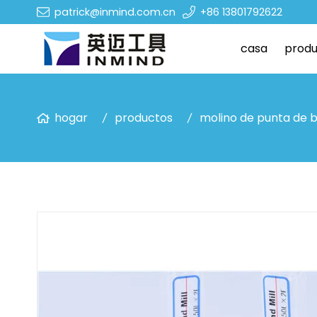
patrick@inmind.com.cn
+86 13801792622
casa
produ
hogar
productos
molino de punta de 