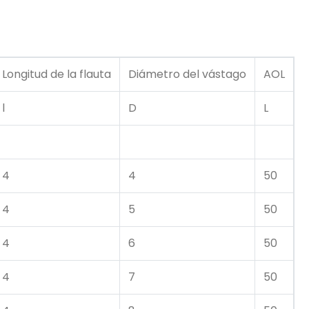
Longitud de la flauta
Diámetro del vástago
AOL
l
D
L
4
4
50
4
5
50
4
6
50
4
7
50