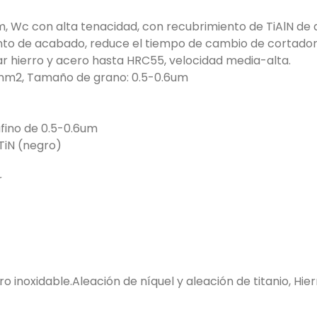
m, Wc con alta tenacidad, con recubrimiento de TiAlN de al
to de acabado, reduce el tiempo de cambio de cortadores
ar hierro y acero hasta HRC55, velocidad media-alta.
/ mm2, Tamaño de grano: 0.5-0.6um
afino de 0.5-0.6um
TiN (negro)
r
inoxidable.Aleación de níquel y aleación de titanio, Hie