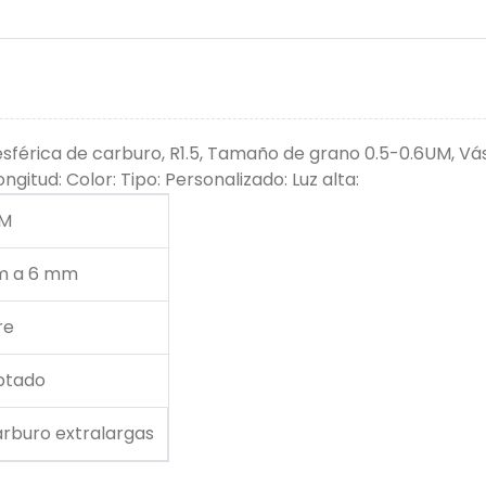
esférica de carburo, R1.5, Tamaño de grano 0.5-0.6UM, 
itud: Color: Tipo: Personalizado: Luz alta:
UM
m a 6 mm
re
ptado
arburo extralargas