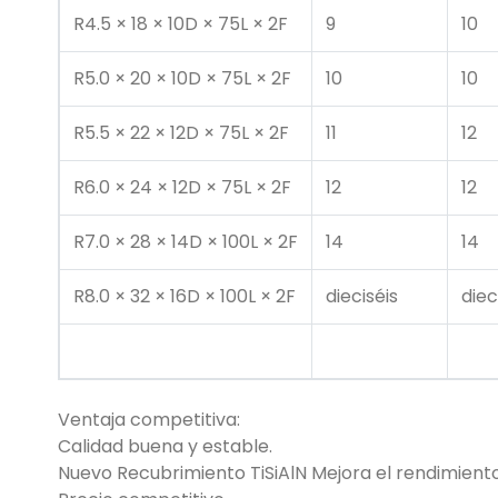
R4.5 × 18 × 10D × 75L × 2F
9
10
R5.0 × 20 × 10D × 75L × 2F
10
10
R5.5 × 22 × 12D × 75L × 2F
11
12
R6.0 × 24 × 12D × 75L × 2F
12
12
R7.0 × 28 × 14D × 100L × 2F
14
14
R8.0 × 32 × 16D × 100L × 2F
dieciséis
diec
Ventaja competitiva:
Calidad buena y estable.
Nuevo Recubrimiento TiSiAlN Mejora el rendimiento