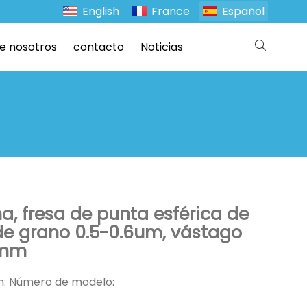
English
France
Español
e nosotros
contacto
Noticias
a, fresa de punta esférica de
 de grano 0.5-0.6um, vástago
 mm
ón: Número de modelo: