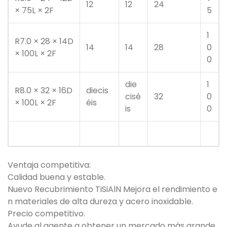
12
12
24
× 75L × 2F
5
1
R7.0 × 28 × 14D
14
14
28
0
× 100L × 2F
0
die
1
R8.0 × 32 × 16D
diecis
cisé
32
0
× 100L × 2F
éis
is
0
Ventaja competitiva:
Calidad buena y estable.
Nuevo Recubrimiento TiSiAlN Mejora el rendimiento e
n materiales de alta dureza y acero inoxidable.
Precio competitivo.
Ayude al agente a obtener un mercado más grande