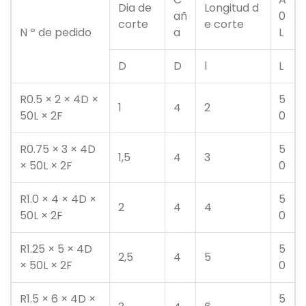
Dia de
Longitud d
añ
0
corte
e corte
N º de pedido
a
L
D
D
l
L
R0.5 × 2 × 4D ×
5
1
4
2
50L × 2F
0
R0.75 × 3 × 4D
5
1,5
4
3
× 50L × 2F
0
R1.0 × 4 × 4D ×
5
2
4
4
50L × 2F
0
R1.25 × 5 × 4D
5
2,5
4
5
× 50L × 2F
0
R1.5 × 6 × 4D ×
5