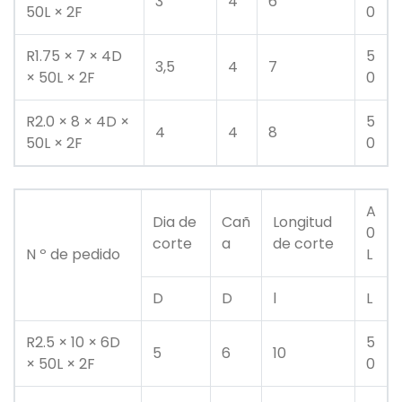
3
4
6
50L × 2F
0
R1.75 × 7 × 4D
5
3,5
4
7
× 50L × 2F
0
R2.0 × 8 × 4D ×
5
4
4
8
50L × 2F
0
A
Dia de
Cañ
Longitud
0
corte
a
de corte
N º de pedido
L
D
D
l
L
R2.5 × 10 × 6D
5
5
6
10
× 50L × 2F
0