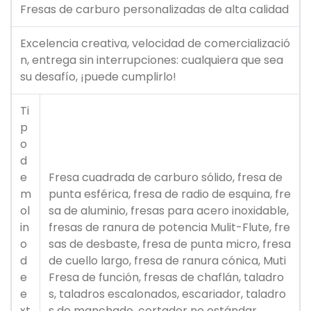
Fresas de carburo personalizadas de alta calidad
Excelencia creativa, velocidad de comercializació
n, entrega sin interrupciones: cualquiera que sea
su desafío, ¡puede cumplirlo!
Ti
p
o
d
e
Fresa cuadrada de carburo sólido, fresa de
m
punta esférica, fresa de radio de esquina, fre
ol
sa de aluminio, fresas para acero inoxidable,
in
fresas de ranura de potencia Mulit-Flute, fre
o
sas de desbaste, fresa de punta micro, fresa
d
de cuello largo, fresa de ranura cónica, Muti
e
Fresa de función, fresas de chaflán, taladro
e
s, taladros escalonados, escariador, taladro
xt
s de manchado, cortador no estándar.