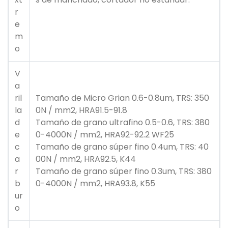
r
e
m
o
V
a
ril
Tamaño de Micro Grian 0.6-0.8um, TRS: 350
la
0N / mm2, HRA91.5-91.8
d
Tamaño de grano ultrafino 0.5-0.6, TRS: 380
e
0-4000N / mm2, HRA92-92.2 WF25
c
Tamaño de grano súper fino 0.4um, TRS: 40
a
00N / mm2, HRA92.5, K44
r
Tamaño de grano súper fino 0.3um, TRS: 380
b
0-4000N / mm2, HRA93.8, K55
ur
o