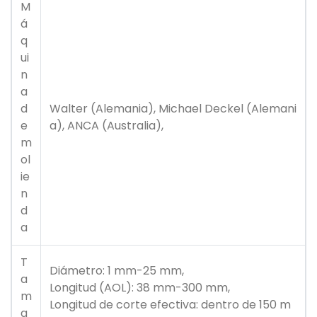
M
á
q
ui
n
a
d
Walter (Alemania), Michael Deckel (Alemani
e
a), ANCA (Australia),
m
ol
ie
n
d
a
T
Diámetro: 1 mm-25 mm,
a
Longitud (AOL): 38 mm-300 mm,
m
Longitud de corte efectiva: dentro de 150 m
a