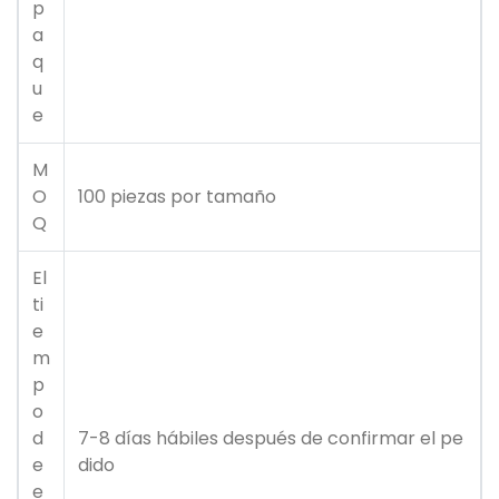
p
a
q
u
e
M
O
100 piezas por tamaño
Q
El
ti
e
m
p
o
d
7-8 días hábiles después de confirmar el pe
e
dido
e