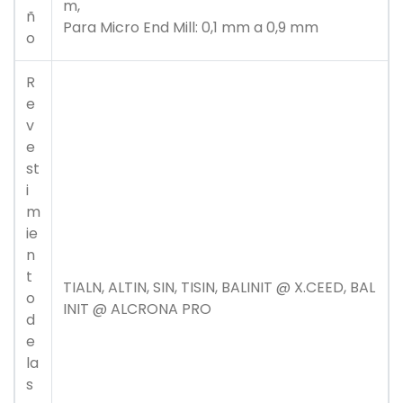
m,
ñ
Para Micro End Mill: 0,1 mm a 0,9 mm
o
R
e
v
e
st
i
m
ie
n
t
TIALN, ALTIN, SIN, TISIN, BALINIT @ X.CEED, BAL
o
INIT @ ALCRONA PRO
d
e
la
s