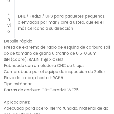
o
E
DHL / FedEx / UPS para paquetes pequeños,
n
o enviados por mar / aire a usted, que es el
ví
más cercano a su dirección
o
Detalle rápido
Fresa de extremo de radio de esquina de carburo sóli
do de tamaño de grano ultrafino de 0.5-0.6um
SiN (cobre), BALINIT @ X.CEED
Fabricado con amoladora CNC de 5 ejes
Comprobado por el equipo de inspección de Zoller
Pieza de trabajo hasta HRC65
Tipo estándar
Barras de carburo CB-Ceratizit WF25
Aplicaciones:
Adecuado para acero, hierro fundido, material de ac