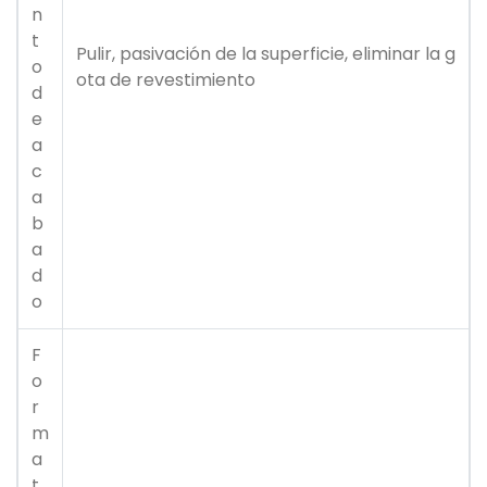
n
t
Pulir, pasivación de la superficie, eliminar la g
o
ota de revestimiento
d
e
a
c
a
b
a
d
o
F
o
r
m
a
t