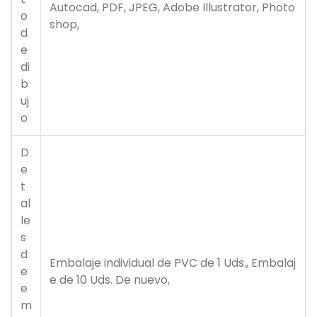
Autocad, PDF, JPEG, Adobe Illustrator, Photo
o
shop,
d
e
di
b
uj
o
D
e
t
al
le
s
d
Embalaje individual de PVC de 1 Uds., Embalaj
e
e de 10 Uds. De nuevo,
e
m