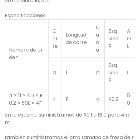
ero inoxidable, etc.
Especificaciones:
C
C
Esq
A
Longitud
a
or
uina
O
de corte
ñ
te
R
L
Número de or
a
den
Esq
D
l
D
uina
L
R
4 × 11 × 4D × R
5
4
11
4
R0.2
0.2 × 50L × 4F
0
en la esquina, suministramos de R0.1 a R1.0 para 4 m
m.
también suministramos el otro tamaño de fresa de r