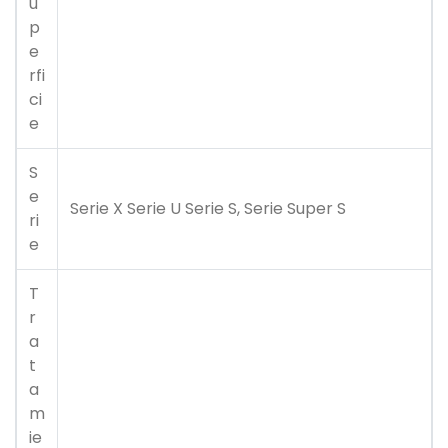
u
p
e
rfi
ci
e
S
e
Serie X Serie U Serie S, Serie Super S
ri
e
T
r
a
t
a
m
ie