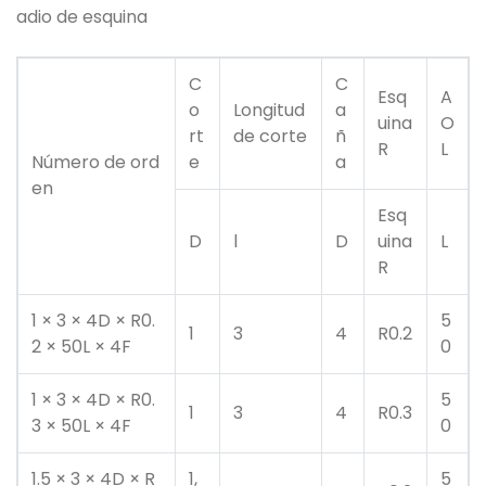
adio de esquina
C
C
Esq
A
o
Longitud
a
uina
O
rt
de corte
ñ
R
L
Número de ord
e
a
en
Esq
D
l
D
uina
L
R
1 × 3 × 4D × R0.
5
1
3
4
R0.2
2 × 50L × 4F
0
1 × 3 × 4D × R0.
5
1
3
4
R0.3
3 × 50L × 4F
0
1.5 × 3 × 4D × R
1,
5