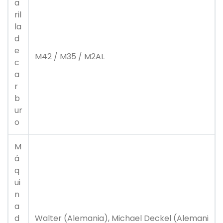
a
ril
la
d
e
M42 / M35 / M2AL
c
a
r
b
ur
o
M
á
q
ui
n
a
d
Walter (Alemania), Michael Deckel (Alemani