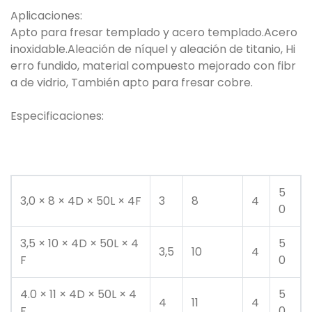
Aplicaciones:
Apto para fresar templado y acero templado.Acero
inoxidable.Aleación de níquel y aleación de titanio, Hi
erro fundido, material compuesto mejorado con fibr
a de vidrio, También apto para fresar cobre.
Especificaciones:
5
3,0 × 8 × 4D × 50L × 4F
3
8
4
0
3,5 × 10 × 4D × 50L × 4
5
3,5
10
4
F
0
4.0 × 11 × 4D × 50L × 4
5
4
11
4
F
0