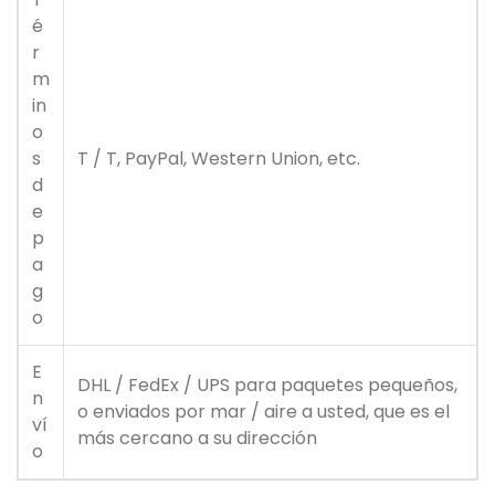
é
r
m
in
o
s
T / T, PayPal, Western Union, etc.
d
e
p
a
g
o
E
DHL / FedEx / UPS para paquetes pequeños,
n
o enviados por mar / aire a usted, que es el
ví
más cercano a su dirección
o