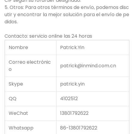
CIF según su forarder designado.
5. Otros: Para otros términos de envío, podemos disc
utir y encontrar la mejor solución para el envío de pe
didos.
Contacto: servicio online las 24 horas
Nombre
Patrick.Yin
Correo electrónic
patrick@inmind.com.cn
o
Skype
patrick.yin
QQ
4102512
WeChat
13801792622
Whatsapp
86-13801792622