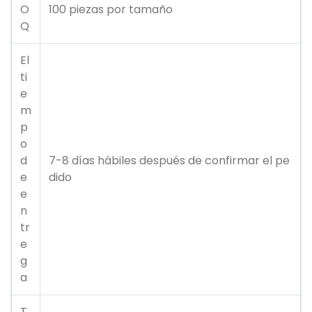
O
100 piezas por tamaño
Q
El
ti
e
m
p
o
d
7-8 días hábiles después de confirmar el pe
e
dido
e
n
tr
e
g
a
T