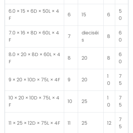
6.0 × 15 × 6D × 50L × 4
5
6
15
6
F
0
7.0 × 16 × 8D × 60L × 4
dieciséi
6
7
8
F
s
0
8.0 × 20 × 8D × 60L × 4
6
8
20
8
F
0
1
7
9 × 20 × 10D × 75L × 4F
9
20
0
5
10 × 20 × 10D × 75L × 4
1
7
10
25
F
0
5
7
11 × 25 × 12D × 75L × 4F
11
25
12
5