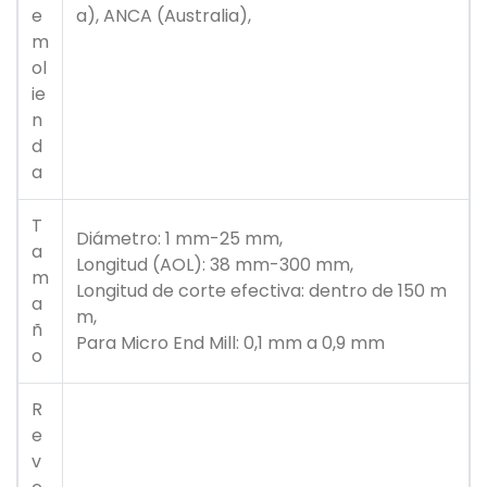
e
a), ANCA (Australia),
m
ol
ie
n
d
a
T
Diámetro: 1 mm-25 mm,
a
Longitud (AOL): 38 mm-300 mm,
m
Longitud de corte efectiva: dentro de 150 m
a
m,
ñ
Para Micro End Mill: 0,1 mm a 0,9 mm
o
R
e
v