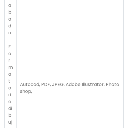
a
b
a
d
o
F
o
r
m
a
t
Autocad, PDF, JPEG, Adobe Illustrator, Photo
o
shop,
d
e
di
b
uj