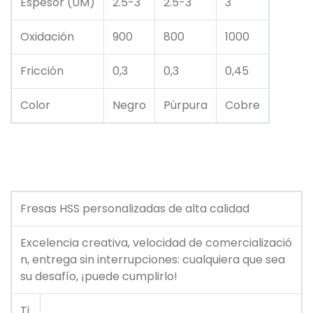
Espesor (UM)
2.5-3
2.5-3
3
Oxidación
900
800
1000
Fricción
0,3
0,3
0,45
Color
Negro
Púrpura
Cobre
Fresas HSS personalizadas de alta calidad
Excelencia creativa, velocidad de comercializació
n, entrega sin interrupciones: cualquiera que sea
su desafío, ¡puede cumplirlo!
Ti