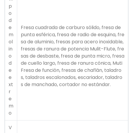
p
o
d
e
Fresa cuadrada de carburo sólido, fresa de
m
punta esférica, fresa de radio de esquina, fre
ol
sa de aluminio, fresas para acero inoxidable,
in
fresas de ranura de potencia Mulit-Flute, fre
o
sas de desbaste, fresa de punta micro, fresa
d
de cuello largo, fresa de ranura cónica, Muti
e
Fresa de función, fresas de chaflán, taladro
e
s, taladros escalonados, escariador, taladro
xt
s de manchado, cortador no estándar.
r
e
m
o
V