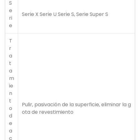
S
e
Serie X Serie U Serie S, Serie Super S
ri
e
T
r
a
t
a
m
ie
n
t
Pulir, pasivación de la superficie, eliminar la g
o
ota de revestimiento
d
e
a
c