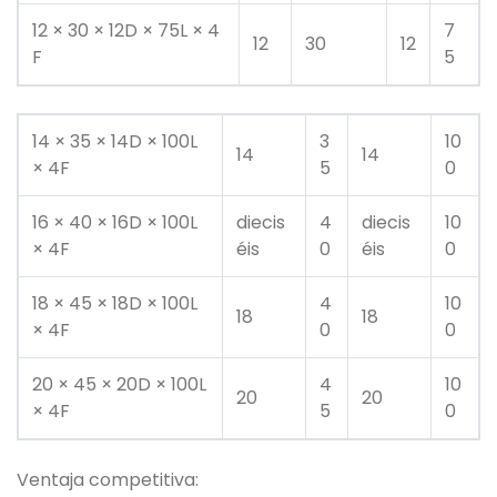
12 × 30 × 12D × 75L × 4
7
12
30
12
F
5
14 × 35 × 14D × 100L
3
10
14
14
× 4F
5
0
16 × 40 × 16D × 100L
diecis
4
diecis
10
× 4F
éis
0
éis
0
18 × 45 × 18D × 100L
4
10
18
18
× 4F
0
0
20 × 45 × 20D × 100L
4
10
20
20
× 4F
5
0
Ventaja competitiva: