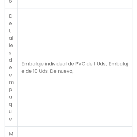
o
D
e
t
al
le
s
d
Embalaje individual de PVC de 1 Uds., Embalaj
e
e de 10 Uds. De nuevo,
e
m
p
a
q
u
e
M