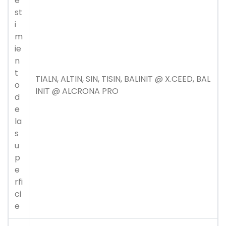
e
st
i
m
ie
n
t
TIALN, ALTIN, SIN, TISIN, BALINIT @ X.CEED, BAL
o
INIT @ ALCRONA PRO
d
e
la
s
u
p
e
rfi
ci
e