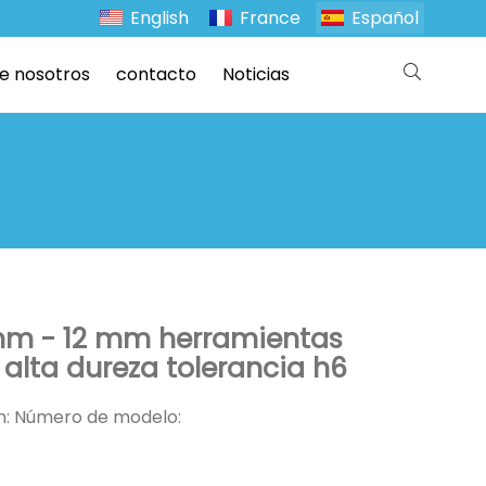
English
France
Español
e nosotros
contacto
Noticias
mm - 12 mm herramientas
 alta dureza tolerancia h6
ón: Número de modelo: