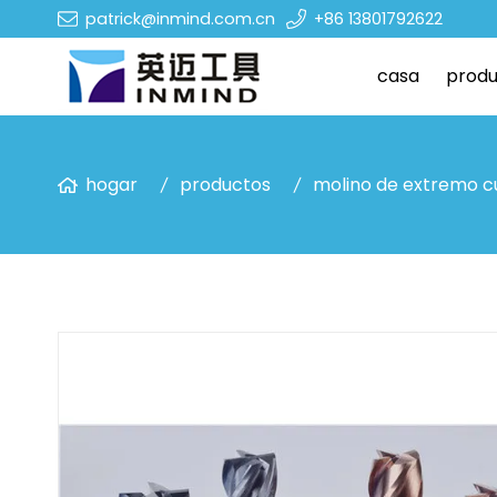
patrick@inmind.com.cn
+86 13801792622
casa
produ
hogar
productos
molino de extremo 