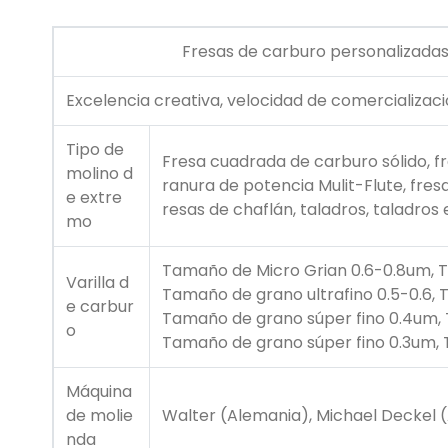
Fresas de carburo personalizadas de 
Excelencia creativa, velocidad de comercializació
Tipo de
Fresa cuadrada de carburo sólido, fre
molino d
ranura de potencia Mulit-Flute, fresa
e extre
resas de chaflán, taladros, taladro
mo
Tamaño de Micro Grian 0.6-0.8um, T
Varilla d
Tamaño de grano ultrafino 0.5-0.6,
e carbur
Tamaño de grano súper fino 0.4um, 
o
Tamaño de grano súper fino 0.3um,
Máquina
de molie
Walter (Alemania), Michael Deckel (
nda