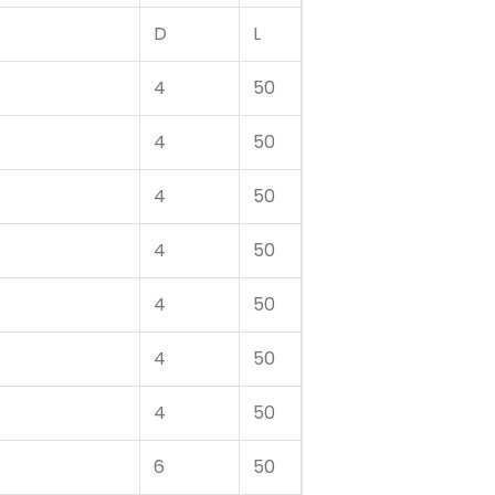
D
L
4
50
4
50
4
50
4
50
4
50
4
50
4
50
6
50