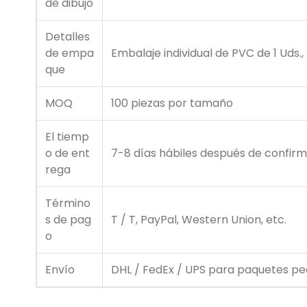
de dibujo
Detalles
de empa
Embalaje individual de PVC de 1 Uds.
que
MOQ
100 piezas por tamaño
El tiemp
o de ent
7-8 días hábiles después de confirm
rega
Término
s de pag
T / T, PayPal, Western Union, etc.
o
Envío
DHL / FedEx / UPS para paquetes peq