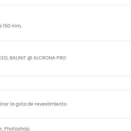
de 150 mm,
X.CEED, BALINIT @ ALCRONA PRO
iminar la gota de revestimiento
r, Photoshop,