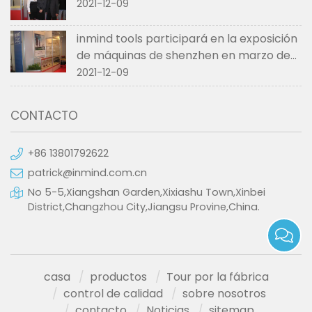
2021-12-09
inmind tools participará en la exposición
de máquinas de shenzhen en marzo de
2017.
2021-12-09
CONTACTO
+86 13801792622
patrick@inmind.com.cn
No 5-5,Xiangshan Garden,Xixiashu Town,Xinbei
District,Changzhou City,Jiangsu Provine,China.
casa
productos
Tour por la fábrica
control de calidad
sobre nosotros
contacto
Noticias
sitemap