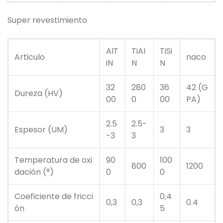
Super revestimiento
AlT
TiAI
TiSi
Articulo
naco
iN
N
N
32
280
36
42 (G
Dureza (HV)
00
0
00
PA)
2.5
2.5-
Espesor (UM)
3
3
-3
3
Temperatura de oxi
90
100
800
1200
dación (°)
0
0
Coeficiente de fricci
0,4
0,3
0,3
0.4
ón
5