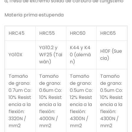
a, fresa de extremo sólido de carburo de tungsteno
Materia prima estupenda
HRC45
HRC55
HRC60
HRC65
YG10.2 y
K44 y K4
H10F (Sue
YG10X
WF25 (Tai
0 (alemá
cia)
wán)
n)
Tamaño
Tamaño
Tamaño
Tamaño
de grano:
de grano:
de grano:
de grano:
0.7um Co:
0.6um Co:
0.5um Co:
0.5um Co:
10% Resist
10% Resist
12% Resist
10% Resist
encia a la
encia a la
encia a la
encia a la
flexión:
flexión:
flexión:
flexión:
3320N /
4000N /
4300N /
4300N /
mm2
mm2
mm2
mm2