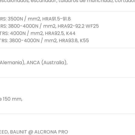
s escalonados, escariador, taladros de manchado, cortado
RS: 3500N / mm2, HRA91.5-91.8
 TRS: 3800-4000N / mm2, HRA92-92.2 WF25
TRS: 4000N / mm2, HRA92.5, K44
 TRS: 3800-4000N / mm2, HRA93.8, K55
Alemania), ANCA (Australia),
de 150 mm,
X.CEED, BALINIT @ ALCRONA PRO