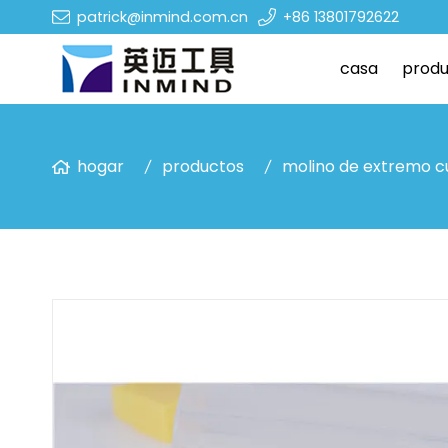
patrick@inmind.com.cn
+86 13801792622
casa
produ
hogar
productos
molino de extremo 