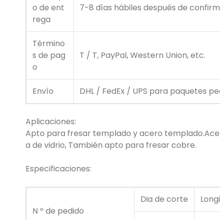
o de ent
7-8 días hábiles después de confirm
rega
Término
s de pag
T / T, PayPal, Western Union, etc.
o
Envío
DHL / FedEx / UPS para paquetes peq
Aplicaciones:
Apto para fresar templado y acero templado.Acero 
a de vidrio, También apto para fresar cobre.
Especificaciones:
Dia de corte
Long
N º de pedido