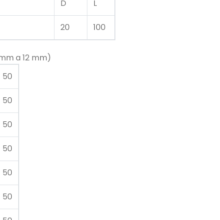
D
L
20
100
1 mm a 12 mm)
50
50
50
50
50
50