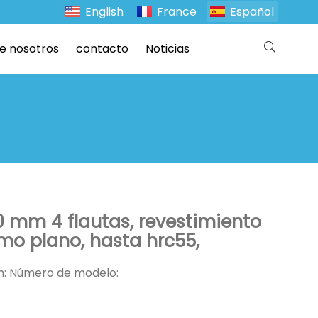
English
France
Español
e nosotros
contacto
Noticias
0 mm 4 flautas, revestimiento
emo plano, hasta hrc55,
ón: Número de modelo: