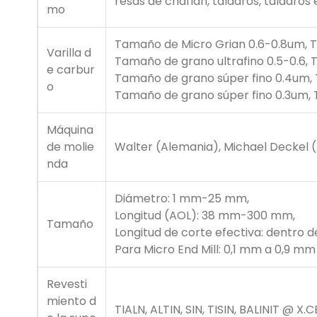
resas de chaflán, taladros, taladro
mo
Tamaño de Micro Grian 0.6-0.8um, T
Varilla d
Tamaño de grano ultrafino 0.5-0.6,
e carbur
Tamaño de grano súper fino 0.4um, 
o
Tamaño de grano súper fino 0.3um,
Máquina
de molie
Walter (Alemania), Michael Deckel (
nda
Diámetro: 1 mm-25 mm,
Longitud (AOL): 38 mm-300 mm,
Tamaño
Longitud de corte efectiva: dentro 
Para Micro End Mill: 0,1 mm a 0,9 mm
Revesti
miento d
TIALN, ALTIN, SIN, TISIN, BALINIT @ 