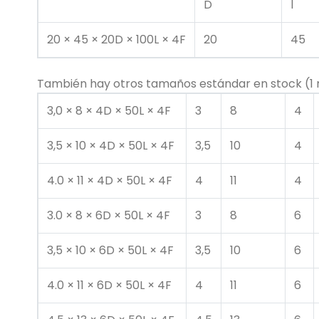
D
l
20 × 45 × 20D × 100L × 4F
20
45
También hay otros tamaños estándar en stock (
3,0 × 8 × 4D × 50L × 4F
3
8
4
3,5 × 10 × 4D × 50L × 4F
3,5
10
4
4.0 × 11 × 4D × 50L × 4F
4
11
4
3.0 × 8 × 6D × 50L × 4F
3
8
6
3,5 × 10 × 6D × 50L × 4F
3,5
10
6
4.0 × 11 × 6D × 50L × 4F
4
11
6