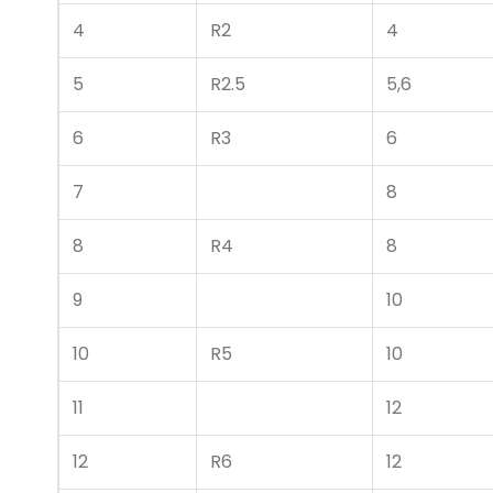
4
R2
4
5
R2.5
5,6
6
R3
6
7
8
8
R4
8
9
10
10
R5
10
11
12
12
R6
12