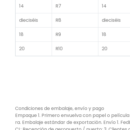
14
R7
14
dieciséis
R8
dieciséis
18
R9
18
20
R10
20
Condiciones de embalaje, envío y pago
Empaque 1. Primero envuelva con papel o película 
ra. Embalaje estándar de exportación. Envío 1. Fed
CL; Recepción de aeropuerto / puerto; 3. Clientes 