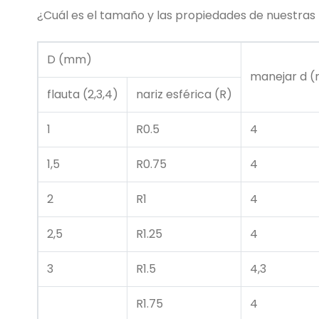
¿Cuál es el tamaño y las propiedades de nuestras
D (mm)
manejar d 
flauta (2,3,4)
nariz esférica (R)
1
R0.5
4
1,5
R0.75
4
2
R1
4
2,5
R1.25
4
3
R1.5
4,3
R1.75
4