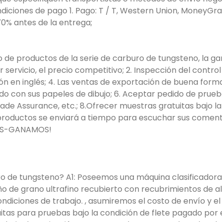
diciones de pago 1. Pago: T / T, Western Union, MoneyGr
70% antes de la entrega;
rcio de productos de la serie de carburo de tungsteno, la
r servicio, el precio competitivo; 2. Inspección del contro
ón en inglés; 4. Las ventas de exportación de buena for
do con sus papeles de dibujo; 6. Aceptar pedido de prueb
rade Assurance, etc.; 8.Ofrecer muestras gratuitas bajo la 
 productos se enviará a tiempo para escuchar sus comentar
MOS-GANAMOS!
uro de tungsteno? A1: Poseemos una máquina clasificadora
 de grano ultrafino recubierto con recubrimientos de alt
ondiciones de trabajo. , asumiremos el costo de envío y e
s para pruebas bajo la condición de flete pagado por el 