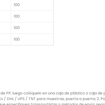
100
100
100
100
de PP, luego colóquelo en una caja de plástico o caja de
Ex / DHL / UPS / TNT para muestras, puerta a puerta; 2. P
que especifiquen transportistas o métodos de envío negoci