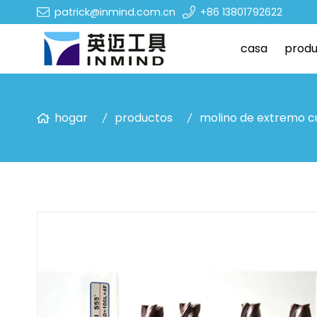
patrick@inmind.com.cn
+86 13801792622
casa
produ
hogar
productos
molino de extremo 