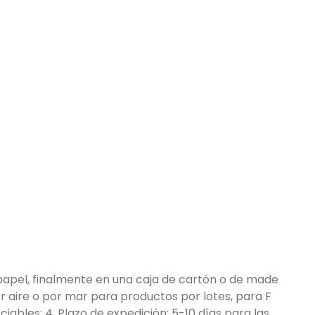
 papel, finalmente en una caja de cartón o de made
or aire o por mar para productos por lotes, para F
ables; 4. Plazo de expedición: 5-10 días para las