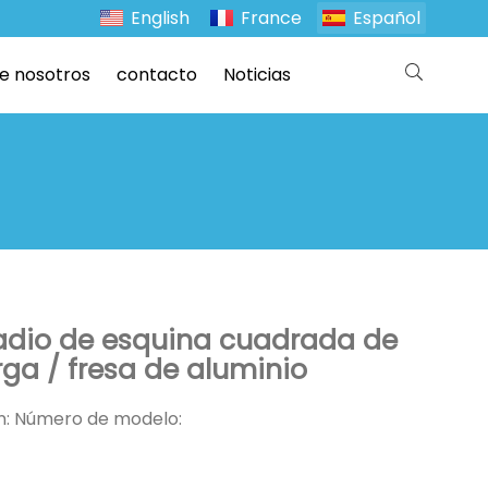
English
France
Español
e nosotros
contacto
Noticias
radio de esquina cuadrada de
rga / fresa de aluminio
ón: Número de modelo: