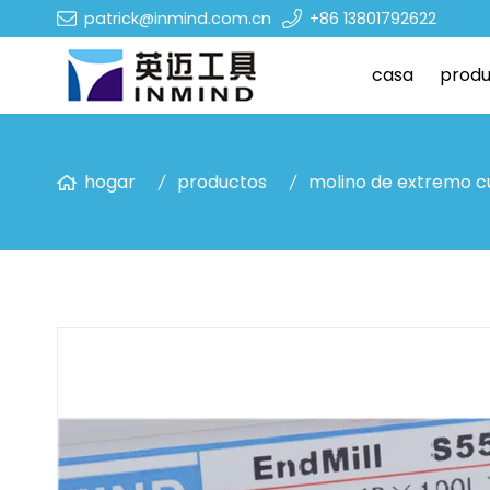
patrick@inmind.com.cn
+86 13801792622
casa
produ
hogar
productos
molino de extremo 