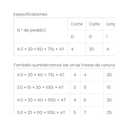
Especificaciones:
Corte
Caña
Long
N º de pedido)
D
D
l
4.0 × 20 × 6D × 75L × 4T
4
20
4
También suministramos las otras fresas de ranurar
4.0 × 20 × 4D × 75L × 4T
4
4
20
3.0 × 15 × 3D × 100L × 4T
3
5
15
4.0 × 20 × 4D × 100L × 4T
4
6
20
5.0 × 25 × 6D × 100L × 4T
5
7
25