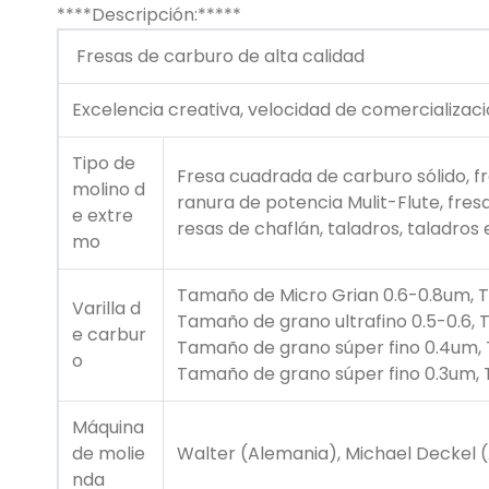
****Descripción:*****
Fresas de carburo de alta calidad
Excelencia creativa, velocidad de comercializació
Tipo de
Fresa cuadrada de carburo sólido, fre
molino d
ranura de potencia Mulit-Flute, fresa
e extre
resas de chaflán, taladros, taladro
mo
Tamaño de Micro Grian 0.6-0.8um, T
Varilla d
Tamaño de grano ultrafino 0.5-0.6,
e carbur
Tamaño de grano súper fino 0.4um, 
o
Tamaño de grano súper fino 0.3um,
Máquina
de molie
Walter (Alemania), Michael Deckel (
nda