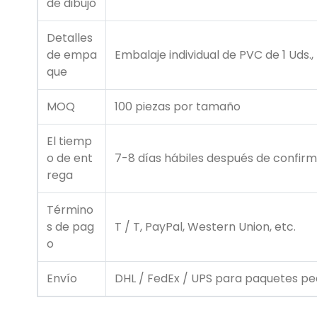
de dibujo
Detalles
de empa
Embalaje individual de PVC de 1 Uds.
que
MOQ
100 piezas por tamaño
El tiemp
o de ent
7-8 días hábiles después de confirm
rega
Término
s de pag
T / T, PayPal, Western Union, etc.
o
Envío
DHL / FedEx / UPS para paquetes peq