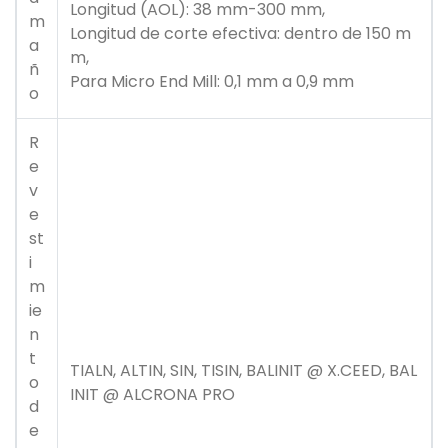
Longitud (AOL): 38 mm-300 mm,
m
Longitud de corte efectiva: dentro de 150 m
a
m,
ñ
Para Micro End Mill: 0,1 mm a 0,9 mm
o
R
e
v
e
st
i
m
ie
n
t
TIALN, ALTIN, SIN, TISIN, BALINIT @ X.CEED, BAL
o
INIT @ ALCRONA PRO
d
e