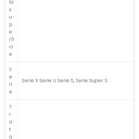
la
s
u
p
e
rfi
ci
e
S
e
Serie X Serie U Serie S, Serie Super S
ri
e
T
r
a
t
a