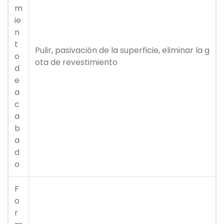
m
ie
n
t
Pulir, pasivación de la superficie, eliminar la g
o
ota de revestimiento
d
e
a
c
a
b
a
d
o
F
o
r