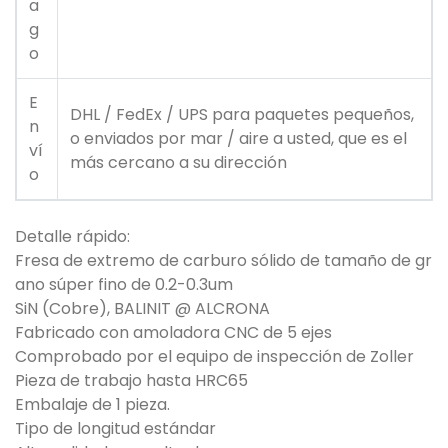
a
g
o
E
DHL / FedEx / UPS para paquetes pequeños,
n
o enviados por mar / aire a usted, que es el
ví
más cercano a su dirección
o
Detalle rápido:
Fresa de extremo de carburo sólido de tamaño de gr
ano súper fino de 0.2-0.3um
SiN (Cobre), BALINIT @ ALCRONA
Fabricado con amoladora CNC de 5 ejes
Comprobado por el equipo de inspección de Zoller
Pieza de trabajo hasta HRC65
Embalaje de 1 pieza.
Tipo de longitud estándar