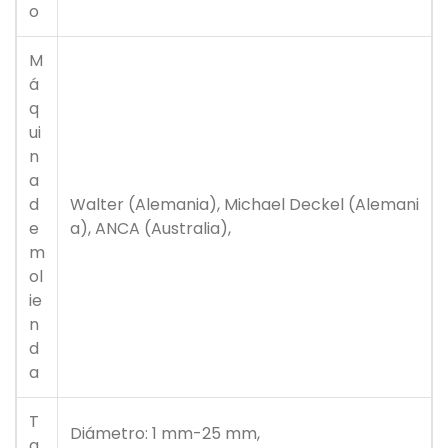
o
M
á
q
ui
n
a
d
Walter (Alemania), Michael Deckel (Alemani
e
a), ANCA (Australia),
m
ol
ie
n
d
a
T
Diámetro: 1 mm-25 mm,
a