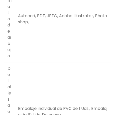
m
a
t
Autocad, PDF, JPEG, Adobe Illustrator, Photo
o
shop,
d
e
di
b
uj
o
D
e
t
al
le
s
d
Embalaje individual de PVC de 1 Uds., Embalaj
e
e de 10 Uds. De nuevo,