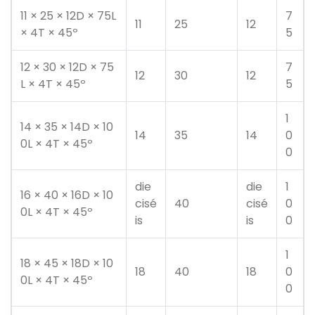
11 × 25 × 12D × 75L
7
11
25
12
× 4T × 45º
5
12 × 30 × 12D × 75
7
12
30
12
L × 4T × 45º
5
1
14 × 35 × 14D × 10
14
35
14
0
0L × 4T × 45º
0
die
die
1
16 × 40 × 16D × 10
cisé
40
cisé
0
0L × 4T × 45º
is
is
0
1
18 × 45 × 18D × 10
18
40
18
0
0L × 4T × 45º
0