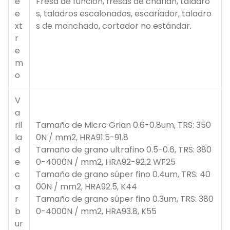
e
Fresa de función, fresas de chaflán, taladro
e
s, taladros escalonados, escariador, taladro
xt
s de manchado, cortador no estándar.
r
e
m
o
V
a
ril
Tamaño de Micro Grian 0.6-0.8um, TRS: 350
la
0N / mm2, HRA91.5-91.8
d
Tamaño de grano ultrafino 0.5-0.6, TRS: 380
e
0-4000N / mm2, HRA92-92.2 WF25
c
Tamaño de grano súper fino 0.4um, TRS: 40
a
00N / mm2, HRA92.5, K44
r
Tamaño de grano súper fino 0.3um, TRS: 380
b
0-4000N / mm2, HRA93.8, K55
ur