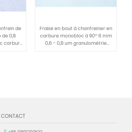
nfrein de
Fraise en bout à chanfreiner en
o de 0,8
carbure monobloc à 90º 6 mm
ec carbure
0,6 - 0,8 um granulométrie
haute dureté
CONTACT
+86 13801792622