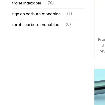
fraise indexable
(10)
tige en carbure monobloc
(5)
forets carbure monobloc
(0)
Fra
6
re