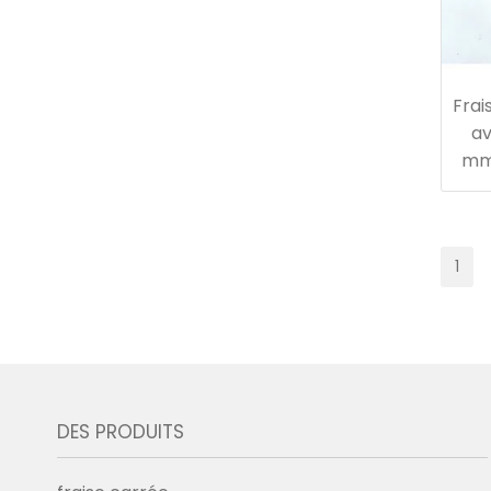
Frai
av
mm
1
DES PRODUITS