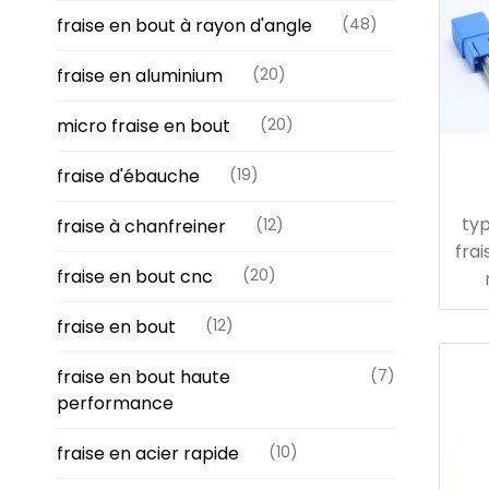
fraise en bout à rayon d'angle
(48)
fraise en aluminium
(20)
micro fraise en bout
(20)
fraise d'ébauche
(19)
ty
fraise à chanfreiner
(12)
fra
fraise en bout cnc
(20)
fraise en bout
(12)
fraise en bout haute
(7)
performance
fraise en acier rapide
(10)