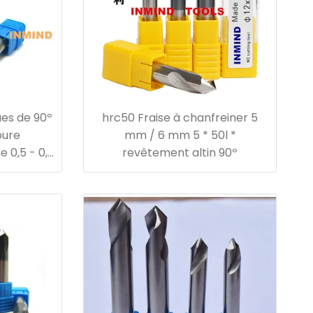
ues de 90º
hrc50 Fraise à chanfreiner 5
bure
mm / 6 mm 5 * 50l *
 0,5 - 0,6
revêtement altin 90º