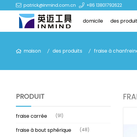
patrick@inmind.com.cn
+86 13801792622
domicile
des produi
maison
des produits
fraise à chanfrein
PRODUIT
FRA
fraise carrée
(91)
fraise à bout sphérique
(48)