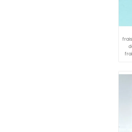
frai
d
fra