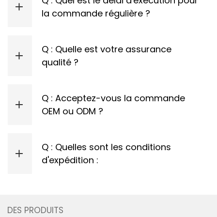
Q : Quel est le délai d'exécution pour
la commande régulière ?
12 ~ 15 jours pour une quantité de commande inférieure à 5000 pc; Pour plus de quantité, veuillez nous contacter pour le délai d'exécution.
Q : Quelle est votre assurance
qualité ?
Q : Acceptez-vous la commande
OEM ou ODM ?
Oui, nous acceptons. Nous pouvons discuter sur des cas précis.
Q : Quelles sont les conditions
d'expédition :
Nous pouvons faire départ usine, porte à porte express, FOB, CIF.
DES PRODUITS