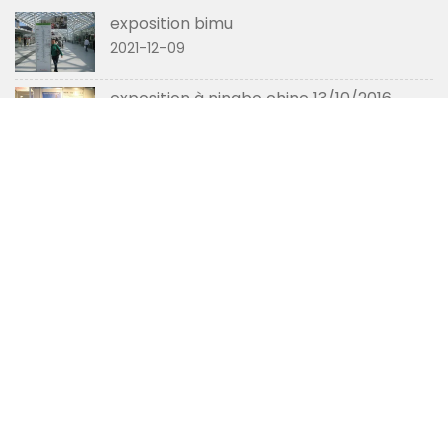
exposition bimu
2021-12-09
exposition à ningbo chine 13/10/2016
2021-12-09
inmind tools participera à l'exposition de
machines de shenzhen en mars 2017.
2021-12-09
CONTACT
+86 13801792622
patrick@inmind.com.cn
No 5-5,Xiangshan Garden,Xixiashu Town,Xinbei
District,Changzhou City,Jiangsu Provine,China.