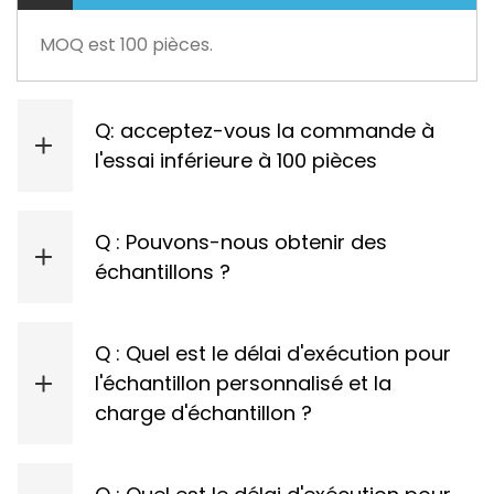
MOQ est 100 pièces.
Q: acceptez-vous la commande à
l'essai inférieure à 100 pièces
Oui. Veuillez nous contacter pour une commande à l'essai.
Q : Pouvons-nous obtenir des
échantillons ?
Oui, nous pouvons fournir des échantillons réguliers gratuitement.
Q : Quel est le délai d'exécution pour
l'échantillon personnalisé et la
charge d'échantillon ?
Délai d'exécution pour l'échantillon personnalisé : 3 jours ; Frais de l'échantillon : 17 USD.