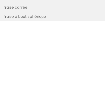
fraise carrée
fraise à bout sphérique
fraise en bout à rayon d'angle
fraise en aluminium
micro fraise en bout
fraise d'ébauche
fraise à chanfreiner
fraise en bout cnc
fraise en bout
DES NOUVELLES