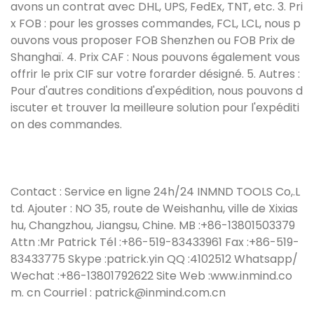
avons un contrat avec DHL, UPS, FedEx, TNT, etc. 3. Pri
x FOB : pour les grosses commandes, FCL, LCL, nous p
ouvons vous proposer FOB Shenzhen ou FOB Prix ​​de
Shanghaï. 4. Prix CAF : Nous pouvons également vous
offrir le prix CIF sur votre forarder désigné. 5. Autres :
Pour d'autres conditions d'expédition, nous pouvons d
iscuter et trouver la meilleure solution pour l'expéditi
on des commandes.
Contact : Service en ligne 24h/24 INMND TOOLS Co,.L
td. Ajouter : NO 35, route de Weishanhu, ville de Xixias
hu, Changzhou, Jiangsu, Chine. MB :+86-13801503379
Attn :Mr Patrick Tél :+86-519-83433961 Fax :+86-519-
83433775 Skype :patrick.yin QQ :4102512 Whatsapp/
Wechat :+86-13801792622 Site Web :www.inmind.co
m. cn Courriel : patrick@inmind.com.cn