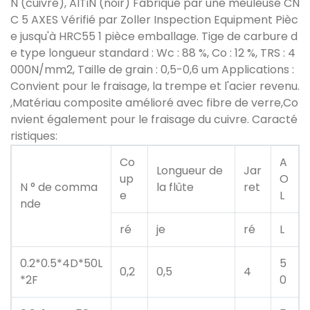
N (cuivre), AlTiN (noir) Fabriqué par une meuleuse CN
C 5 AXES Vérifié par Zoller Inspection Equipment Pièc
e jusqu'à HRC55 1 pièce emballage. Tige de carbure d
e type longueur standard : Wc : 88 %, Co : 12 %, TRS : 4
000N/mm2, Taille de grain : 0,5-0,6 um Applications :
Convient pour le fraisage, la trempe et l'acier revenu.
,Matériau composite amélioré avec fibre de verre,Co
nvient également pour le fraisage du cuivre. Caracté
ristiques:
Co
A
Longueur de
Jar
up
O
N ° de comma
la flûte
ret
e
L
nde
ré
je
ré
L
0.2*0.5*4D*50L
5
0,2
0,5
4
*2F
0