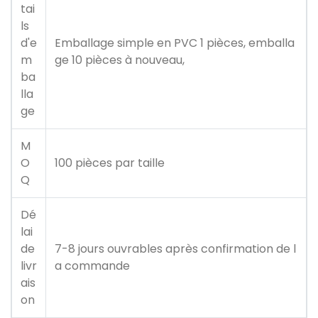
tai
ls
d'e
Emballage simple en PVC 1 pièces, emballa
m
ge 10 pièces à nouveau,
ba
lla
ge
M
O
100 pièces par taille
Q
Dé
lai
de
7-8 jours ouvrables après confirmation de l
livr
a commande
ais
on