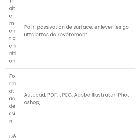
Tr
ait
e
m
Polir, passivation de surface, enlever les go
en
uttelettes de revêtement
t d
e fi
niti
on
Fo
rm
at
Autocad, PDF, JPEG, Adobe Illustrator, Phot
de
oshop,
de
ssi
n
Dé