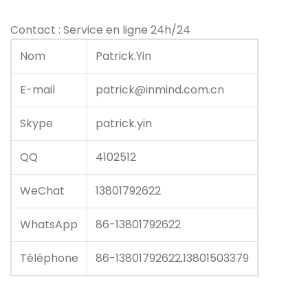
Contact : Service en ligne 24h/24
Nom
Patrick.Yin
E-mail
patrick@inmind.com.cn
Skype
patrick.yin
QQ
4102512
WeChat
13801792622
WhatsApp
86-13801792622
Téléphone
86-13801792622,13801503379