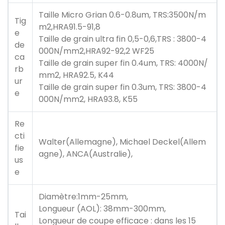
Taille Micro Grian 0.6-0.8um, TRS:3500N/m
Tig
m2,HRA91.5-91,8
e
Taille de grain ultra fin 0,5-0,6,TRS : 3800-4
de
000N/mm2,HRA92-92,2 WF25
ca
Taille de grain super fin 0.4um, TRS: 4000N/
rb
mm2, HRA92.5, K44
ur
Taille de grain super fin 0.3um, TRS: 3800-4
e
000N/mm2, HRA93.8, K55
Re
cti
Walter(Allemagne), Michael Deckel(Allem
fie
agne), ANCA(Australie),
us
e
Diamètre:1mm-25mm,
Longueur (AOL): 38mm-300mm,
Tai
Longueur de coupe efficace : dans les 15