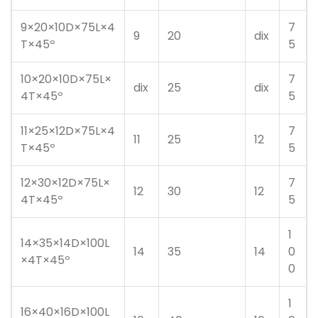
9×20×10D×75L×4
7
9
20
dix
T×45º
5
10×20×10D×75L×
7
dix
25
dix
4T×45º
5
11×25×12D×75L×4
7
11
25
12
T×45º
5
12×30×12D×75L×
7
12
30
12
4T×45º
5
1
14×35×14D×100L
14
35
14
0
×4T×45º
0
1
16×40×16D×100L