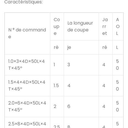
Caractéristiques:
Co
Ja
A
La longueur
up
rr
O
N ° de command
de coupe
e
et
L
e
ré
je
ré
L
1.0×3×4D×50L×4
5
1
3
4
T×45º
0
1.5×4×4D×50L×4
5
1.5
4
4
T×45º
0
2.0×6×4D×50L×4
5
2
6
4
T×45º
0
2.5×8×4D×50L×4
5
2.5
8
4