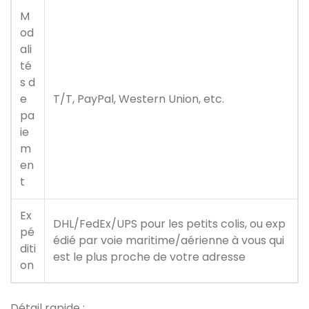
M
od
ali
té
s d
e
T/T, PayPal, Western Union, etc.
pa
ie
m
en
t
Ex
DHL/FedEx/UPS pour les petits colis, ou exp
pé
édié par voie maritime/aérienne à vous qui
diti
est le plus proche de votre adresse
on
Détail rapide :