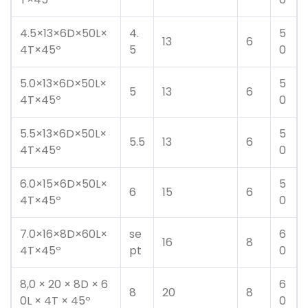
4.5×13×6D×50L×
4.
5
13
6
4T×45º
5
0
5.0×13×6D×50L×
5
5
13
6
4T×45º
0
5.5×13×6D×50L×
5
5.5
13
6
4T×45º
0
6.0×15×6D×50L×
5
6
15
6
4T×45º
0
7.0×16×8D×60L×
se
6
16
8
4T×45º
pt
0
8,0 × 20 × 8D × 6
6
8
20
8
0L × 4T × 45º
0