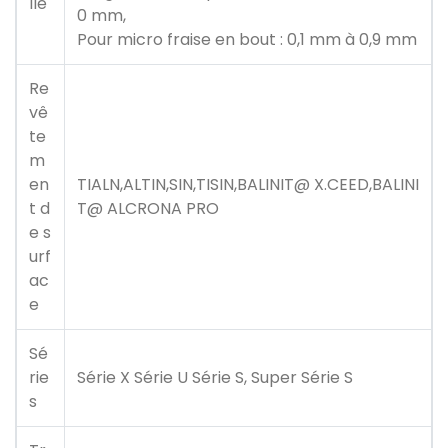
lle
0 mm,
Pour micro fraise en bout : 0,1 mm à 0,9 mm
Re
vê
te
m
en
TIALN,ALTIN,SIN,TISIN,BALINIT@ X.CEED,BALINI
t d
T@ ALCRONA PRO
e s
urf
ac
e
Sé
rie
Série X Série U Série S, Super Série S
s