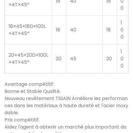
16
40
16
0
×4T×45º
0
1
18×45×18D×100L
18
40
18
0
×4T×45º
0
1
20×45×20D×100L
20
45
20
0
×4T×45º
0
Avantage compétitif:
Bonne et Stable Qualité.
Nouveau revêtement TiSiAlN Améliore les performan
ces dans les matériaux à haute dureté et l'acier inoxy
dable.
Prix ​​compétitif.
Aidez l'agent à obtenir un marché plus important da