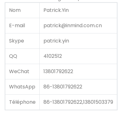
Nom
Patrick.Yin
E-mail
patrick@inmind.com.cn
Skype
patrick.yin
QQ
4102512
WeChat
13801792622
WhatsApp
86-13801792622
Téléphone
86-13801792622,13801503379