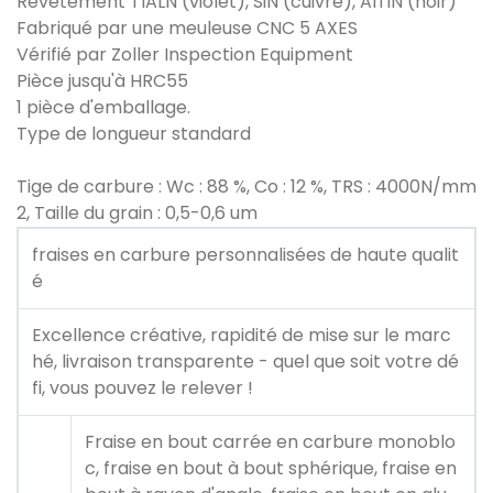
Revêtement TIALN (violet), SiN (cuivre), AlTiN (noir)
Fabriqué par une meuleuse CNC 5 AXES
Vérifié par Zoller Inspection Equipment
Pièce jusqu'à HRC55
1 pièce d'emballage.
Type de longueur standard
Tige de carbure : Wc : 88 %, Co : 12 %, TRS : 4000N/mm
2, Taille du grain : 0,5-0,6 um
fraises en carbure personnalisées de haute qualit
é
Excellence créative, rapidité de mise sur le marc
hé, livraison transparente - quel que soit votre dé
fi, vous pouvez le relever !
Fraise en bout carrée en carbure monoblo
c, fraise en bout à bout sphérique, fraise en