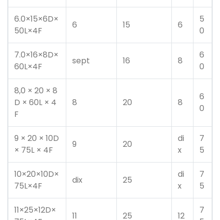
6.0×15×6D×
5
6
15
6
50L×4F
0
7.0×16×8D×
6
sept
16
8
60L×4F
0
8,0 × 20 × 8
6
D × 60L × 4
8
20
8
0
F
9 × 20 × 10D
di
7
9
20
× 75L × 4F
x
5
10×20×10D×
di
7
dix
25
75L×4F
x
5
11×25×12D×
7
11
25
12