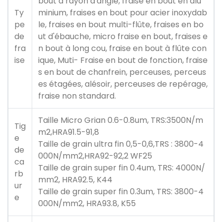
bout à rayon d'angle, fraise en bout en alu
Ty
minium, fraises en bout pour acier inoxydab
pe
le, fraises en bout multi-flûte, fraises en bo
de
ut d'ébauche, micro fraise en bout, fraises e
fra
n bout à long cou, fraise en bout à flûte con
ise
ique, Muti- Fraise en bout de fonction, fraise
s en bout de chanfrein, perceuses, perceus
es étagées, alésoir, perceuses de repérage,
fraise non standard.
Taille Micro Grian 0.6-0.8um, TRS:3500N/m
Tig
m2,HRA91.5-91,8
e
Taille de grain ultra fin 0,5-0,6,TRS : 3800-4
de
000N/mm2,HRA92-92,2 WF25
ca
Taille de grain super fin 0.4um, TRS: 4000N/
rb
mm2, HRA92.5, K44
ur
Taille de grain super fin 0.3um, TRS: 3800-4
e
000N/mm2, HRA93.8, K55