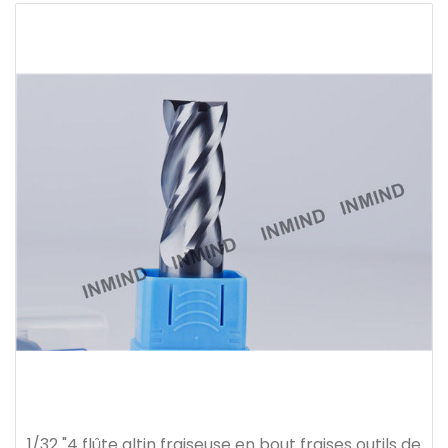
1/32 "4 flûte altin fraiseuse en bout fraises outils de