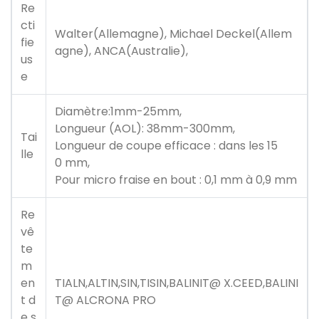
Re
cti
Walter(Allemagne), Michael Deckel(Allem
fie
agne), ANCA(Australie),
us
e
Diamètre:1mm-25mm,
Longueur (AOL): 38mm-300mm,
Tai
Longueur de coupe efficace : dans les 15
lle
0 mm,
Pour micro fraise en bout : 0,1 mm à 0,9 mm
Re
vê
te
m
en
TIALN,ALTIN,SIN,TISIN,BALINIT@ X.CEED,BALINI
t d
T@ ALCRONA PRO
e s