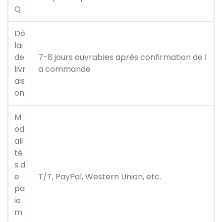
Q
Dé
lai
de
7-8 jours ouvrables après confirmation de l
livr
a commande
ais
on
M
od
ali
té
s d
e
T/T, PayPal, Western Union, etc.
pa
ie
m