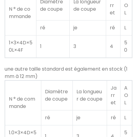
Diamètre
La longueur
rr
O
N ° de co
de coupe
de coupe
et
L
mmande
ré
je
ré
L
1×3×4D×5
5
1
3
4
0L×4F
0
une autre taille standard est également en stock (1
mm à 12 mm)
Ja
A
Diamètre
La longueu
rr
O
N ° de com
de coupe
r de coupe
et
L
mande
ré
je
ré
L
1.0×3×4D×5
5
1
3
4