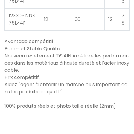
75L×4F
5
12×30×12D×
7
12
30
12
75L×4F
5
Avantage compétitif:
Bonne et Stable Qualité.
Nouveau revêtement TiSiAlN Améliore les performan
ces dans les matériaux à haute dureté et l'acier inoxy
dable.
Prix ​​compétitif.
Aidez l'agent à obtenir un marché plus important da
ns les produits de qualité.
100% produits réels et photo taille réelle (2mm)