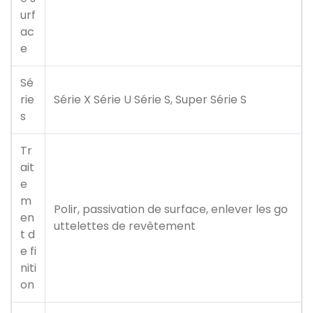
urf
ac
e
Sé
rie
Série X Série U Série S, Super Série S
s
Tr
ait
e
m
Polir, passivation de surface, enlever les go
en
uttelettes de revêtement
t d
e fi
niti
on