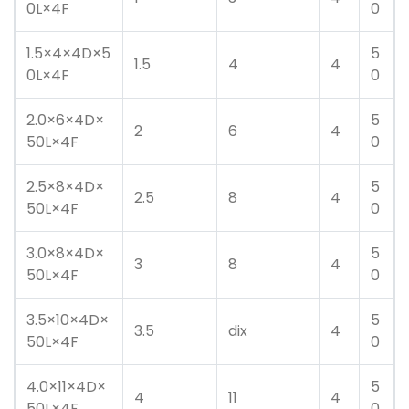
0L×4F
0
1.5×4×4D×5
5
1.5
4
4
0L×4F
0
2.0×6×4D×
5
2
6
4
50L×4F
0
2.5×8×4D×
5
2.5
8
4
50L×4F
0
3.0×8×4D×
5
3
8
4
50L×4F
0
3.5×10×4D×
5
3.5
dix
4
50L×4F
0
4.0×11×4D×
5
4
11
4
50L×4F
0