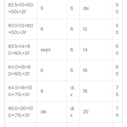
R2.5×10×6D
5
5
6
dix
×50L×2F
0
R3.0×12×6D
5
6
6
12
×50L×2F
0
R3.5×14×8
6
sept
8
14
D×60L×2F
0
R4.0×16×8
6
8
8
16
D×60L×2F
0
R4.5×18×10
di
7
9
18
D×75L×2F
x
5
R5.0×20×10
di
7
dix
20
D×75L×2F
x
5