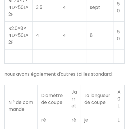
R1.75×7×
5
4D×50L×
3.5
4
sept
0
2F
R2.0×8×
5
4D×50L×
4
4
8
0
2F
nous avons également d'autres tailles standard:
Ja
A
Diamètre
La longueur
rr
0
N ° de com
de coupe
de coupe
et
L
mande
ré
ré
je
L