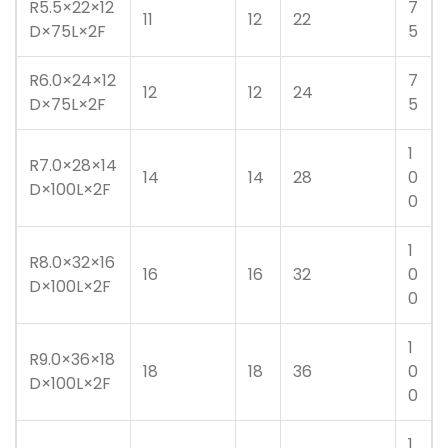
R5.5×22×12
7
11
12
22
D×75L×2F
5
R6.0×24×12
7
12
12
24
D×75L×2F
5
1
R7.0×28×14
14
14
28
0
D×100L×2F
0
1
R8.0×32×16
16
16
32
0
D×100L×2F
0
1
R9.0×36×18
18
18
36
0
D×100L×2F
0
1