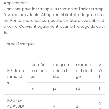
Applications:
Convient pour le fraisage, la trempe et l'acier tremp
é. Acier inoxydable. Alliage de nickel et alliage de tita
ne, Fonte, matériau composite amélioré avec fibre d
e verre, Convient également pour le fraisage du cuivr
e.
Caractéristiques:
Diamètr
Longueu
Diamètr
A
N ° de co
e de cou
r de la fl
e de la ti
O
mmand
pe
ûte
ge
L
e
ré
je
ré
L
R0.5×2×
5
4D×50L×
1
4
2