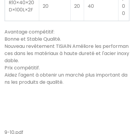
R10×40×20
20
20
40
0
D×100L×2F
0
Avantage compétitif:
Bonne et Stable Qualité.
Nouveau revêtement TiSiAlN Améliore les performan
ces dans les matériaux à haute dureté et l'acier inoxy
dable.
Prix ​​compétitif.
Aidez l'agent à obtenir un marché plus important da
ns les produits de qualité.
9-10.pdf