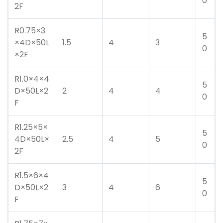
0
2F
R0.75×3
5
×4D×50L
1.5
4
3
0
×2F
R1.0×4×4
5
D×50L×2
2
4
4
0
F
R1.25×5×
5
4D×50L×
2.5
4
5
0
2F
R1.5×6×4
5
D×50L×2
3
4
6
0
F