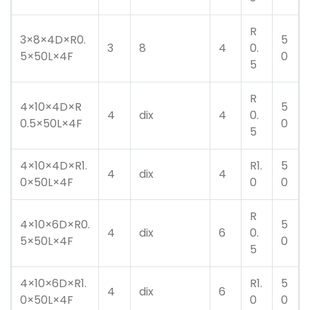
R
3×8×4D×R0.
5
3
8
4
0.
5×50L×4F
0
5
R
4×10×4D×R
5
4
dix
4
0.
0.5×50L×4F
0
5
4×10×4D×R1.
R1.
5
4
dix
4
0×50L×4F
0
0
R
4×10×6D×R0.
5
4
dix
6
0.
5×50L×4F
0
5
4×10×6D×R1.
R1.
5
4
dix
6
0×50L×4F
0
0