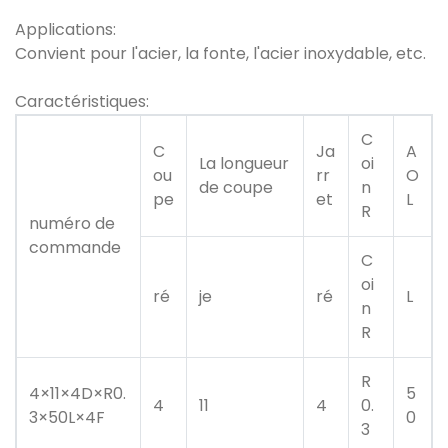
Applications:
Convient pour l'acier, la fonte, l'acier inoxydable, etc.
Caractéristiques:
C
C
Ja
A
La longueur
oi
ou
rr
O
de coupe
n
pe
et
L
R
numéro de
commande
C
oi
ré
je
ré
L
n
R
R
4×11×4D×R0.
5
4
11
4
0.
3×50L×4F
0
3