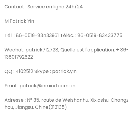
Contact : Service en ligne 24h/24
M.Patrick Yin
Tél. : 86-0519-83433961 Téléc. : 86-0519-83433775
Wechat: patrick712728, Quelle est l'application: + 86-
13801792622
QQ : 4102512 Skype : patrick.yin
Emal : patrick@inmind.com.cn
Adresse : N° 35, route de Weishanhu, Xixiashu, Changz
hou, Jiangsu, Chine(213135)