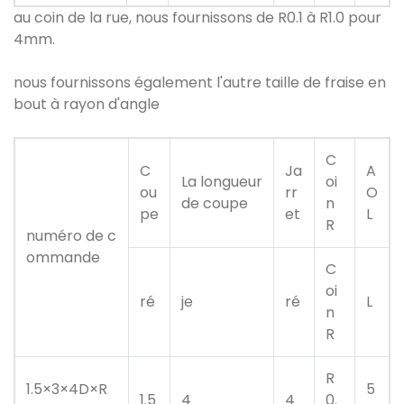
au coin de la rue, nous fournissons de R0.1 à R1.0 pour
4mm.
nous fournissons également l'autre taille de fraise en
bout à rayon d'angle
C
C
Ja
A
La longueur
oi
ou
rr
O
de coupe
n
pe
et
L
R
numéro de c
ommande
C
oi
ré
je
ré
L
n
R
R
1.5×3×4D×R
5
1.5
4
4
0.