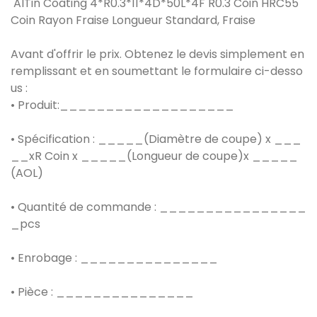
AlTin Coating 4*R0.3*11*4D*50L*4F R0.3 Coin HRC55
Coin Rayon Fraise Longueur Standard, Fraise
Avant d'offrir le prix. Obtenez le devis simplement en
remplissant et en soumettant le formulaire ci-desso
us :
• Produit:___________________
• Spécification : _____(Diamètre de coupe) x ___
__xR Coin x _____(Longueur de coupe)x _____
(AOL)
• Quantité de commande : ________________
_pcs
• Enrobage : _______________
• Pièce : _______________