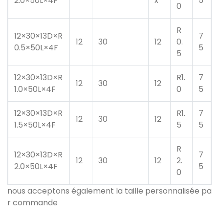
2.0×50L×4F
x
5
0
R
12×30×13D×R
7
12
30
12
0.
0.5×50L×4F
5
5
12×30×13D×R
R1.
7
12
30
12
1.0×50L×4F
0
5
12×30×13D×R
R1.
7
12
30
12
1.5×50L×4F
5
5
R
12×30×13D×R
7
12
30
12
2.
2.0×50L×4F
5
0
nous acceptons également la taille personnalisée pa
r commande