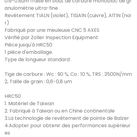
0.6-0.8um fraise en bout de carbure monobloc de gr
anulométrie ultra-fine
Revêtement TIALN (violet), TiSiAlN (cuivre), AlTiN (noi
r)
Fabriqué par une meuleuse CNC 5 AXES
Vérifié par Zoller Inspection Equipment
Pièce jusqu'à HRC50
1 pièce d'emballage.
Type de longueur standard
Tige de carbure : Wc : 90 %, Co : 10 %, TRS : 3500N/mm
2, Taille de grain : 0,6-0,8 um
HRC50
1. Matériel de Taïwan
2. Fabriqué à Taiwan ou en Chine continentale
3.La technologie de revêtement de pointe de Balzer
4.Adopter pour obtenir des performances supérieur
es