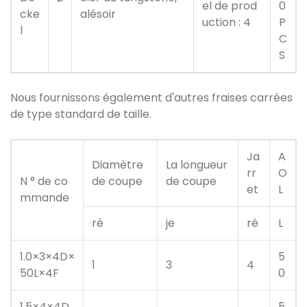
el de prod
0
cke
alésoir
uction : 4
P
l
C
S
Nous fournissons également d'autres fraises carrées
de type standard de taille.
Ja
A
Diamètre
La longueur
rr
O
N ° de co
de coupe
de coupe
et
L
mmande
ré
je
ré
L
1.0×3×4D×
5
1
3
4
50L×4F
0
1.5×4×4D
5