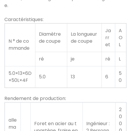
e.
Caractéristiques:
Ja
A
Diamètre
La longueur
rr
O
N ° de co
de coupe
de coupe
et
L
mmande
ré
je
ré
L
5.0×13×6D
5
5.0
13
6
×50L×4F
0
Rendement de production:
2
0
alle
Foret en acier au t
Ingénieur :
0
ma
ungstène, fraise en
2 Personn
0