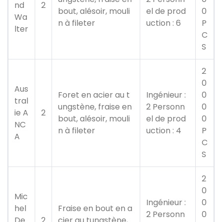
nd
2
bout, alésoir, mouli
el de prod
0
Wa
n à fileter
uction : 6
P
lter
C
S
2
0
Aus
Foret en acier au t
Ingénieur :
0
tral
ungstène, fraise en
2 Personn
0
ie A
2
bout, alésoir, mouli
el de prod
0
NC
n à fileter
uction : 4
P
A
C
S
2
0
Mic
Ingénieur :
0
hel
Fraise en bout en a
2 Personn
0
De
2
cier au tungstène,