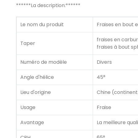
******La description:******
Le nom du produit
Fraises en bout 
fraises en carbu
Taper
fraises à bout s
Numéro de modèle
Divers
Angle d'hélice
45°
Lieu d'origine
Chine (continent
Usage
Fraise
Avantage
La meilleure qual
CRH
65°