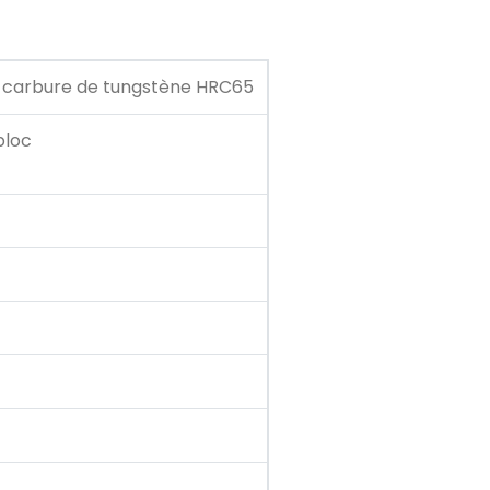
en carbure de tungstène HRC65
bloc