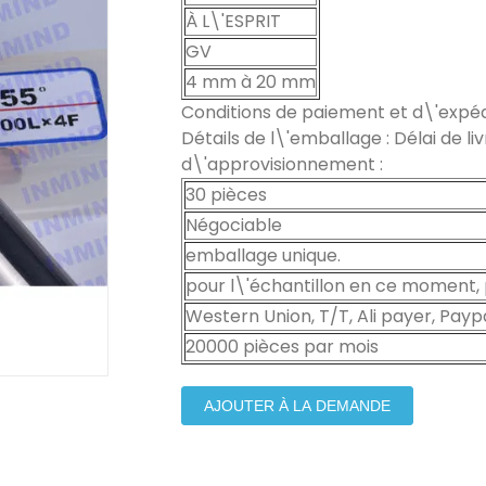
À L\'ESPRIT
GV
4 mm à 20 mm
Conditions de paiement et d\'expédi
Détails de l\'emballage : Délai de l
d\'approvisionnement :
30 pièces
Négociable
emballage unique.
pour l\'échantillon en ce moment,
Western Union, T/T, Ali payer, Paypa
20000 pièces par mois
AJOUTER À LA DEMANDE