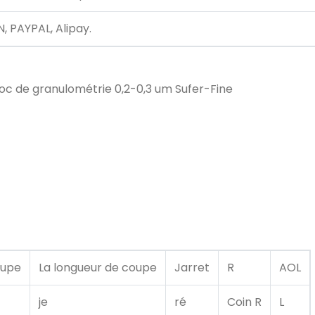
, PAYPAL, Alipay.
oc de granulométrie 0,2-0,3 um Sufer-Fine
oupe
La longueur de coupe
Jarret
R
AOL
je
ré
Coin R
L