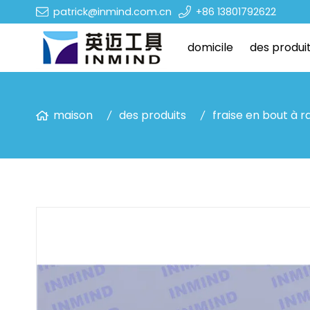
patrick@inmind.com.cn
+86 13801792622
domicile
des produi
maison
des produits
fraise en bout à r