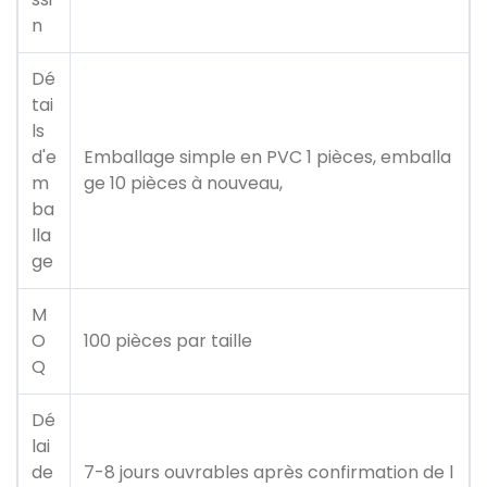
n
Dé
tai
ls
d'e
Emballage simple en PVC 1 pièces, emballa
m
ge 10 pièces à nouveau,
ba
lla
ge
M
O
100 pièces par taille
Q
Dé
lai
de
7-8 jours ouvrables après confirmation de l