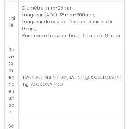
Diamètre:1mm-25mm,
Longueur (AOL): 38mm-300mm,
Tai
Longueur de coupe efficace : dans les 15
lle
0 mm,
Pour micro fraise en bout : 0,1 mm à 0,9 mm
Re
vê
te
m
en
TIALN,ALTIN,SIN,TISIN,BALINIT@ X.CEED,BALINI
t d
T@ ALCRONA PRO
e s
urf
ac
e
Sé