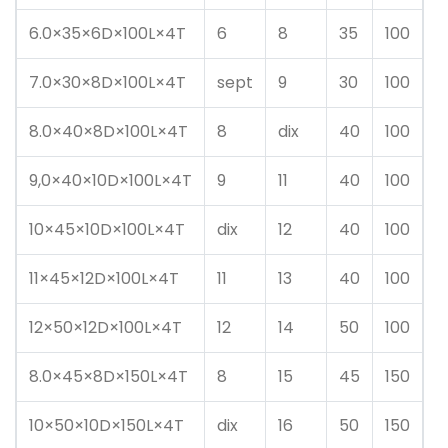
6.0×35×6D×100L×4T
6
8
35
100
7.0×30×8D×100L×4T
sept
9
30
100
8.0×40×8D×100L×4T
8
dix
40
100
9,0×40×10D×100L×4T
9
11
40
100
10×45×10D×100L×4T
dix
12
40
100
11×45×12D×100L×4T
11
13
40
100
12×50×12D×100L×4T
12
14
50
100
8.0×45×8D×150L×4T
8
15
45
150
10×50×10D×150L×4T
dix
16
50
150