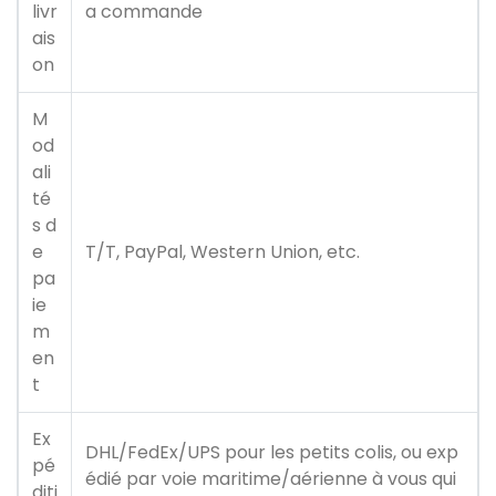
livr
a commande
ais
on
M
od
ali
té
s d
e
T/T, PayPal, Western Union, etc.
pa
ie
m
en
t
Ex
DHL/FedEx/UPS pour les petits colis, ou exp
pé
édié par voie maritime/aérienne à vous qui
diti