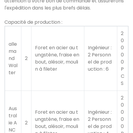
attention à votre bon de commande et assurerons
l'expédition dans les plus brefs délais.
Capacité de production :
2
0
alle
Foret en acier au t
Ingénieur :
0
ma
ungstène, fraise en
2 Personn
0
nd
2
bout, alésoir, mouli
el de prod
0
Wal
n à fileter
uction : 6
P
ter
C
S
2
0
Aus
Foret en acier au t
Ingénieur :
0
tral
ungstène, fraise en
2 Personn
0
ie A
2
bout, alésoir, mouli
el de prod
0
NC