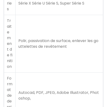
rie
Série X Série U Série S, Super Série S
s
Tr
ait
e
m
Polir, passivation de surface, enlever les go
en
uttelettes de revêtement
t d
e fi
niti
on
Fo
rm
at
Autocad, PDF, JPEG, Adobe Illustrator, Phot
de
oshop,
de
ssi