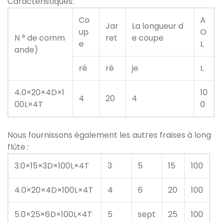
Caractéristiques:
Co
A
Jar
La longueur d
up
O
N ° de comm
ret
e coupe
e
L
ande)
ré
ré
je
L
4.0×20×4D×1
10
4
20
4
00L×4T
0
Nous fournissons également les autres fraises à long
flûte :
3.0×15×3D×100L×4T
3
5
15
100
4.0×20×4D×100L×4T
4
6
20
100
5.0×25×6D×100L×4T
5
sept
25
100