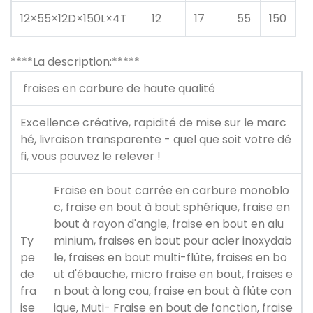
12×55×12D×150L×4T
12
17
55
150
****La description:*****
fraises en carbure de haute qualité
Excellence créative, rapidité de mise sur le marc
hé, livraison transparente - quel que soit votre dé
fi, vous pouvez le relever !
Fraise en bout carrée en carbure monoblo
c, fraise en bout à bout sphérique, fraise en
bout à rayon d'angle, fraise en bout en alu
Ty
minium, fraises en bout pour acier inoxydab
pe
le, fraises en bout multi-flûte, fraises en bo
de
ut d'ébauche, micro fraise en bout, fraises e
fra
n bout à long cou, fraise en bout à flûte con
ise
ique, Muti- Fraise en bout de fonction, fraise