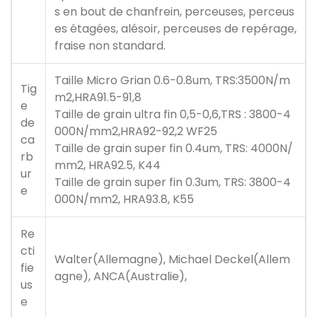
s en bout de chanfrein, perceuses, perceus
es étagées, alésoir, perceuses de repérage,
fraise non standard.
Taille Micro Grian 0.6-0.8um, TRS:3500N/m
Tig
m2,HRA91.5-91,8
e
Taille de grain ultra fin 0,5-0,6,TRS : 3800-4
de
000N/mm2,HRA92-92,2 WF25
ca
Taille de grain super fin 0.4um, TRS: 4000N/
rb
mm2, HRA92.5, K44
ur
Taille de grain super fin 0.3um, TRS: 3800-4
e
000N/mm2, HRA93.8, K55
Re
cti
Walter(Allemagne), Michael Deckel(Allem
fie
agne), ANCA(Australie),
us
e