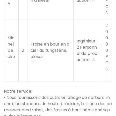
n à fileter
uction : 4
P
A
C
S
2
0
Mic
0
Ingénieur :
hel
Fraise en bout en a
0
2 Personn
De
2
cier au tungstène,
0
el de prod
cke
alésoir
P
uction : 4
l
C
S
Notre service:
• Nous fournissons des outils en alliage de carbure m
onobloc standard de haute précision, tels que des pe
rceuses, des fraises, des fraises à bout hémisphériqu