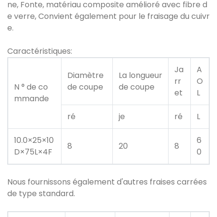
ne, Fonte, matériau composite amélioré avec fibre d
e verre, Convient également pour le fraisage du cuivr
e.
Caractéristiques:
Ja
A
Diamètre
La longueur
rr
O
N ° de co
de coupe
de coupe
et
L
mmande
ré
je
ré
L
10.0×25×10
6
8
20
8
D×75L×4F
0
Nous fournissons également d'autres fraises carrées
de type standard.