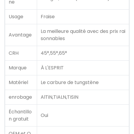
ne
Usage
Fraise
La meilleure qualité avec des prix rai
Avantage
sonnables
CRH
45°,55°,65°
Marque
À L'ESPRIT
Matériel
Le carbure de tungstène
enrobage
AlTiN,TIALN,TISIN
Échantillo
Oui
n gratuit
OEM et O