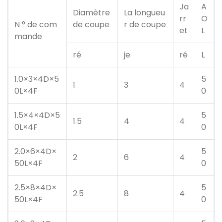
Ja
A
Diamètre
La longueu
rr
O
N ° de com
de coupe
r de coupe
et
L
mande
ré
je
ré
L
1.0×3×4D×5
5
1
3
4
0L×4F
0
1.5×4×4D×5
5
1.5
4
4
0L×4F
0
2.0×6×4D×
5
2
6
4
50L×4F
0
2.5×8×4D×
5
2.5
8
4
50L×4F
0