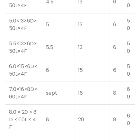
4.5
13
6
50L×4F
0
5.0×13×6D×
5
5
13
6
50L×4F
0
5.5×13×6D×
5
5.5
13
6
50L×4F
0
6.0×15×6D×
5
6
15
6
50L×4F
0
7.0×16×8D×
6
sept
16
8
60L×4F
0
8,0 × 20 × 8
6
D × 60L × 4
8
20
8
0
F