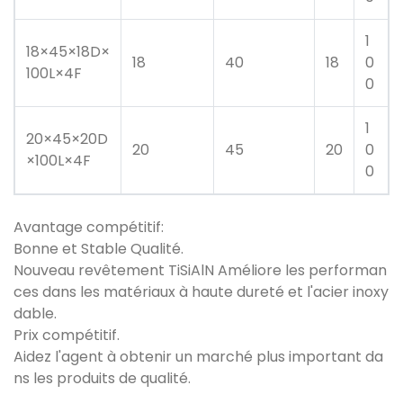
1
18×45×18D×
18
40
18
0
100L×4F
0
1
20×45×20D
20
45
20
0
×100L×4F
0
Avantage compétitif:
Bonne et Stable Qualité.
Nouveau revêtement TiSiAlN Améliore les performan
ces dans les matériaux à haute dureté et l'acier inoxy
dable.
Prix ​​compétitif.
Aidez l'agent à obtenir un marché plus important da
ns les produits de qualité.