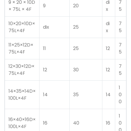
9 × 20 × 10D
di
7
9
20
× 75L × 4F
x
5
10×20×10D×
di
7
dix
25
75L×4F
x
5
11×25×12D×
7
11
25
12
75L×4F
5
12×30×12D×
7
12
30
12
75L×4F
5
1
14×35×14D×
14
35
14
0
100L×4F
0
1
16×40×16D×
16
40
16
0
100L×4F
0