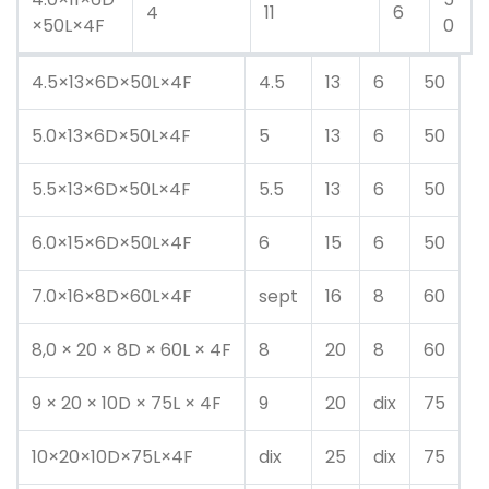
4
11
6
×50L×4F
0
4.5×13×6D×50L×4F
4.5
13
6
50
5.0×13×6D×50L×4F
5
13
6
50
5.5×13×6D×50L×4F
5.5
13
6
50
6.0×15×6D×50L×4F
6
15
6
50
7.0×16×8D×60L×4F
sept
16
8
60
8,0 × 20 × 8D × 60L × 4F
8
20
8
60
9 × 20 × 10D × 75L × 4F
9
20
dix
75
10×20×10D×75L×4F
dix
25
dix
75