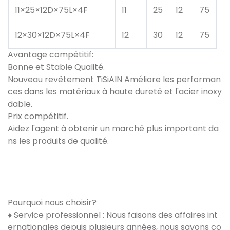
11×25×12D×75L×4F
11
25
12
75
12×30×12D×75L×4F
12
30
12
75
Avantage compétitif:
Bonne et Stable Qualité.
Nouveau revêtement TiSiAlN Améliore les performan
ces dans les matériaux à haute dureté et l'acier inoxy
dable.
Prix ​​compétitif.
Aidez l'agent à obtenir un marché plus important da
ns les produits de qualité.
Pourquoi nous choisir?
♦ Service professionnel : Nous faisons des affaires int
ernationales depuis plusieurs années, nous savons co