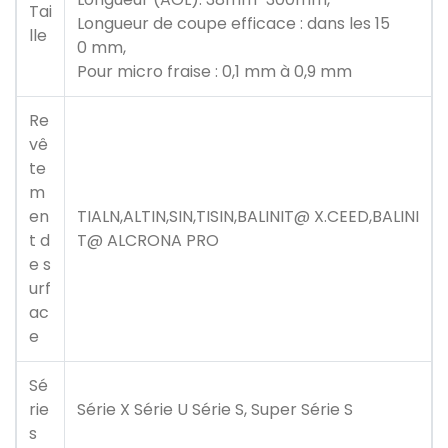
Tai
Longueur de coupe efficace : dans les 15
lle
0 mm,
Pour micro fraise : 0,1 mm à 0,9 mm
Re
vê
te
m
en
TIALN,ALTIN,SIN,TISIN,BALINIT@ X.CEED,BALINI
t d
T@ ALCRONA PRO
e s
urf
ac
e
Sé
rie
Série X Série U Série S, Super Série S
s