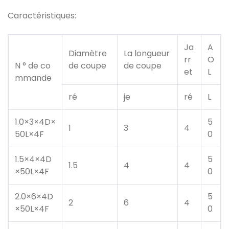
Caractéristiques:
Ja
A
Diamètre
La longueur
rr
O
N ° de co
de coupe
de coupe
et
L
mmande
ré
je
ré
L
1.0×3×4D×
5
1
3
4
50L×4F
0
1.5×4×4D
5
1.5
4
4
×50L×4F
0
2.0×6×4D
5
2
6
4
×50L×4F
0