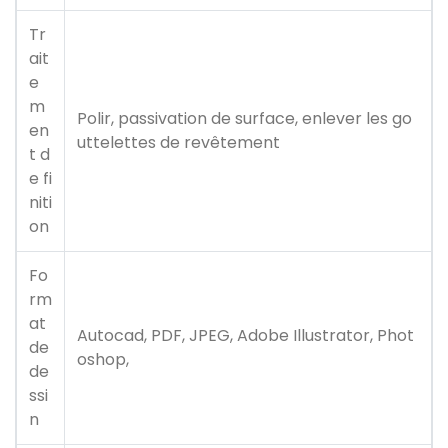
Tr
ait
e
m
Polir, passivation de surface, enlever les go
en
uttelettes de revêtement
t d
e fi
niti
on
Fo
rm
at
Autocad, PDF, JPEG, Adobe Illustrator, Phot
de
oshop,
de
ssi
n