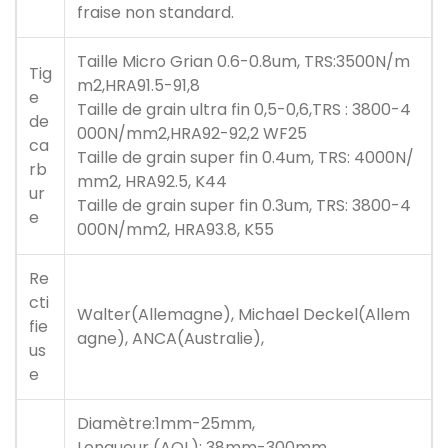
fraise non standard.
Taille Micro Grian 0.6-0.8um, TRS:3500N/m
Tig
m2,HRA91.5-91,8
e
Taille de grain ultra fin 0,5-0,6,TRS : 3800-4
de
000N/mm2,HRA92-92,2 WF25
ca
Taille de grain super fin 0.4um, TRS: 4000N/
rb
mm2, HRA92.5, K44
ur
Taille de grain super fin 0.3um, TRS: 3800-4
e
000N/mm2, HRA93.8, K55
Re
cti
Walter(Allemagne), Michael Deckel(Allem
fie
agne), ANCA(Australie),
us
e
Diamètre:1mm-25mm,
Longueur (AOL): 38mm-300mm,