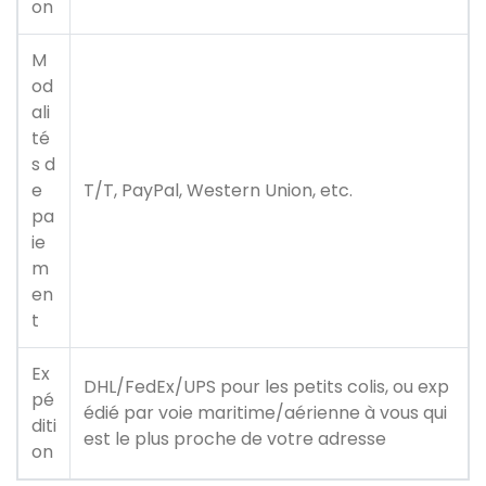
on
M
od
ali
té
s d
e
T/T, PayPal, Western Union, etc.
pa
ie
m
en
t
Ex
DHL/FedEx/UPS pour les petits colis, ou exp
pé
édié par voie maritime/aérienne à vous qui
diti
est le plus proche de votre adresse
on