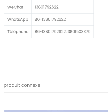
WeChat
13801792622
WhatsApp
86-13801792622
Téléphone
86-13801792622,13801503379
produit connexe