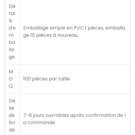
Dé
tai
ls
d'e
Emballage simple en PVC 1 pièces, emballa
m
ge 10 pièces à nouveau,
ba
lla
ge
M
O
100 pièces par taille
Q
Dé
lai
de
7-8 jours ouvrables après confirmation de l
livr
a commande
ais