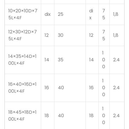
10×20×10D×7
di
7
dix
25
1,8
5L×4F
x
5
12×30×12D×7
7
12
30
12
1,8
5L×4F
5
1
14×35×14D×1
14
35
14
0
2.4
00L×4F
0
1
16×40×16D×1
16
40
16
0
2.4
00L×4F
0
1
18×45×18D×1
18
40
18
0
2.4
00L×4F
0