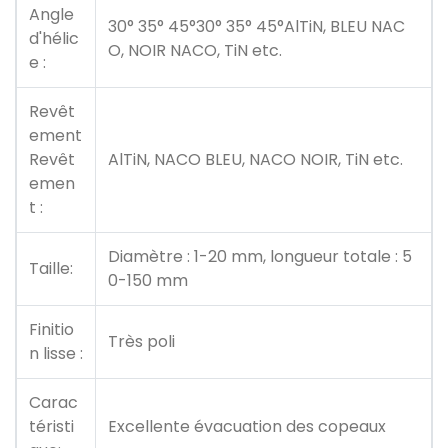
Angle
30° 35° 45°30° 35° 45°AlTiN, BLEU NAC
d'hélic
O, NOIR NACO, TiN etc.
e :
Revêt
ement
Revêt
AlTiN, NACO BLEU, NACO NOIR, TiN etc.
emen
t :
Diamètre : 1-20 mm, longueur totale : 5
Taille:
0-150 mm
Finitio
Très poli
n lisse :
Carac
téristi
Excellente évacuation des copeaux