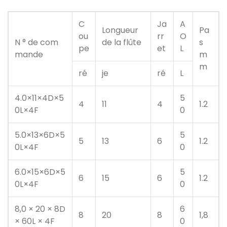
C
Ja
A
Longueur
Pa
ou
rr
O
N ° de com
de la flûte
s
pe
et
L
mande
m
m
ré
je
ré
L
4.0×11×4D×5
5
4
11
4
1.2
0L×4F
0
5.0×13×6D×5
5
5
13
6
1.2
0L×4F
0
6.0×15×6D×5
5
6
15
6
1.2
0L×4F
0
8,0 × 20 × 8D
6
8
20
8
1,8
× 60L × 4F
0