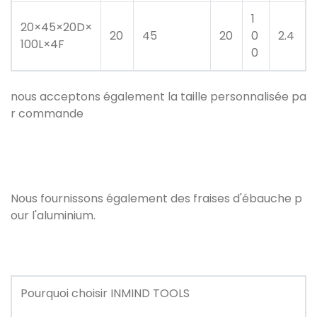
1
20×45×20D×
20
45
20
0
2.4
100L×4F
0
nous acceptons également la taille personnalisée pa
r commande
Nous fournissons également des fraises d'ébauche p
our l'aluminium.
Pourquoi choisir INMIND TOOLS