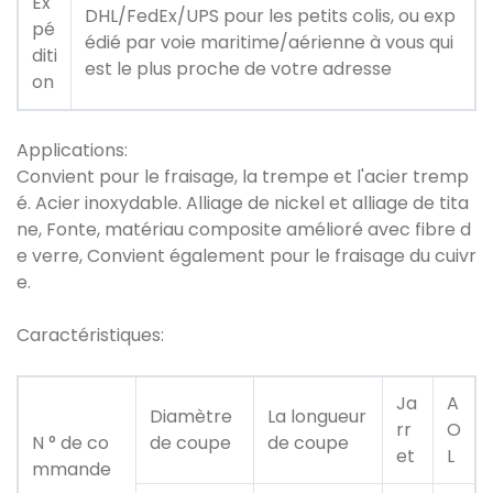
Ex
DHL/FedEx/UPS pour les petits colis, ou exp
pé
édié par voie maritime/aérienne à vous qui
diti
est le plus proche de votre adresse
on
Applications:
Convient pour le fraisage, la trempe et l'acier tremp
é. Acier inoxydable. Alliage de nickel et alliage de tita
ne, Fonte, matériau composite amélioré avec fibre d
e verre, Convient également pour le fraisage du cuivr
e.
Caractéristiques:
Ja
A
Diamètre
La longueur
rr
O
N ° de co
de coupe
de coupe
et
L
mmande