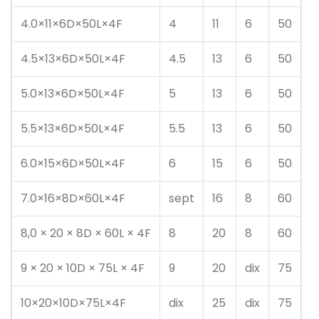
4.0×11×6D×50L×4F
4
11
6
50
4.5×13×6D×50L×4F
4.5
13
6
50
5.0×13×6D×50L×4F
5
13
6
50
5.5×13×6D×50L×4F
5.5
13
6
50
6.0×15×6D×50L×4F
6
15
6
50
7.0×16×8D×60L×4F
sept
16
8
60
8,0 × 20 × 8D × 60L × 4F
8
20
8
60
9 × 20 × 10D × 75L × 4F
9
20
dix
75
10×20×10D×75L×4F
dix
25
dix
75