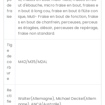
de
ut d'ébauche, micro fraise en bout, fraises e
fra
n bout à long cou, fraise en bout à flûte con
ise
ique, Muti- Fraise en bout de fonction, fraise
s en bout de chanfrein, perceuses, perceus
es étagées, alésoir, perceuses de repérage,
fraise non standard.
Tig
e
de
ca
M42/M35/M2AL
rb
ur
e
Re
cti
Walter(Allemagne), Michael Deckel(Allem
fie
agne), ANCA(Australie),