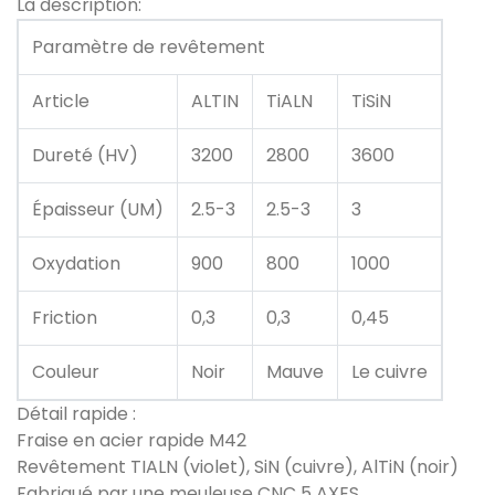
La description:
Paramètre de revêtement
Article
ALTIN
TiALN
TiSiN
Dureté (HV)
3200
2800
3600
Épaisseur (UM)
2.5-3
2.5-3
3
Oxydation
900
800
1000
Friction
0,3
0,3
0,45
Couleur
Noir
Mauve
Le cuivre
Détail rapide :
Fraise en acier rapide M42
Revêtement TIALN (violet), SiN (cuivre), AlTiN (noir)
Fabriqué par une meuleuse CNC 5 AXES