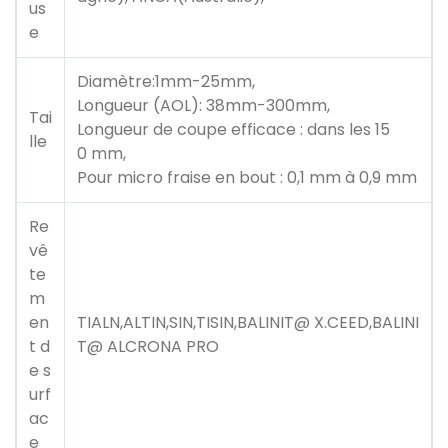
us
e
Diamètre:1mm-25mm,
Longueur (AOL): 38mm-300mm,
Tai
Longueur de coupe efficace : dans les 15
lle
0 mm,
Pour micro fraise en bout : 0,1 mm à 0,9 mm
Re
vê
te
m
en
TIALN,ALTIN,SIN,TISIN,BALINIT@ X.CEED,BALINI
t d
T@ ALCRONA PRO
e s
urf
ac
e