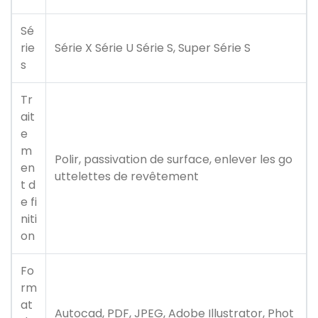
Sé
rie
Série X Série U Série S, Super Série S
s
Tr
ait
e
m
Polir, passivation de surface, enlever les go
en
uttelettes de revêtement
t d
e fi
niti
on
Fo
rm
at
Autocad, PDF, JPEG, Adobe Illustrator, Phot