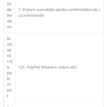
lai
de
7-8 jours ouvrables après confirmation de l
livr
a commande
ais
on
M
od
ali
té
s d
e
T/T, PayPal, Western Union, etc.
pa
ie
m
en
t