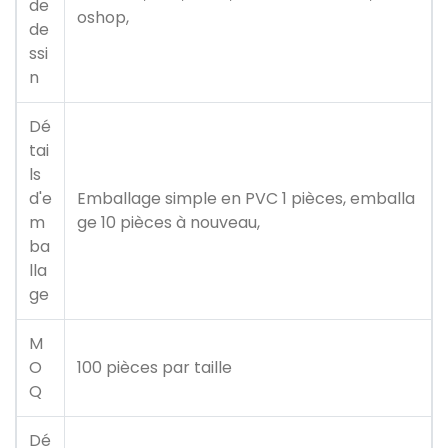
de
oshop,
de
ssi
n
Dé
tai
ls
d'e
Emballage simple en PVC 1 pièces, emballa
m
ge 10 pièces à nouveau,
ba
lla
ge
M
O
100 pièces par taille
Q
Dé