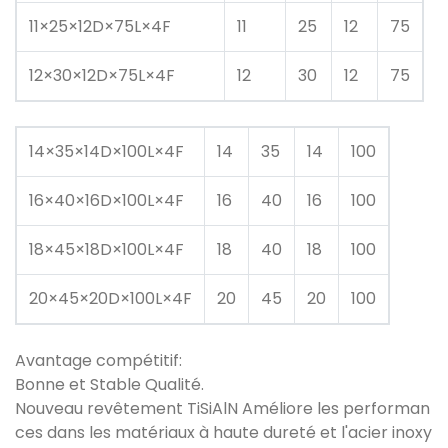
11×25×12D×75L×4F
11
25
12
75
12×30×12D×75L×4F
12
30
12
75
14×35×14D×100L×4F
14
35
14
100
16×40×16D×100L×4F
16
40
16
100
18×45×18D×100L×4F
18
40
18
100
20×45×20D×100L×4F
20
45
20
100
Avantage compétitif:
Bonne et Stable Qualité.
Nouveau revêtement TiSiAlN Améliore les performan
ces dans les matériaux à haute dureté et l'acier inoxy