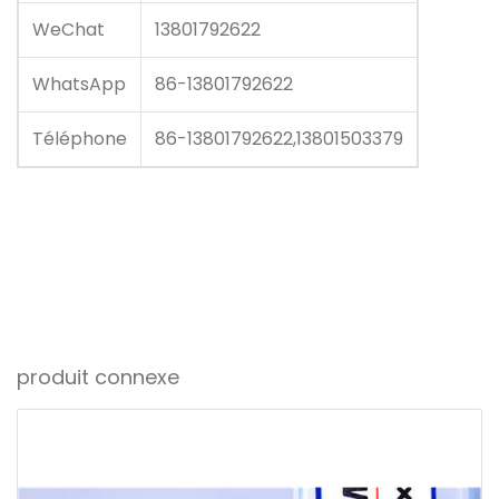
WeChat
13801792622
WhatsApp
86-13801792622
Téléphone
86-13801792622,13801503379
produit connexe