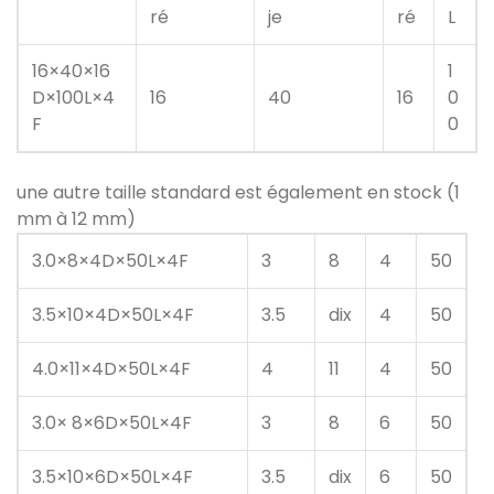
ré
je
ré
L
16×40×16
1
D×100L×4
16
40
16
0
F
0
une autre taille standard est également en stock (1
mm à 12 mm)
3.0×8×4D×50L×4F
3
8
4
50
3.5×10×4D×50L×4F
3.5
dix
4
50
4.0×11×4D×50L×4F
4
11
4
50
3.0× 8×6D×50L×4F
3
8
6
50
3.5×10×6D×50L×4F
3.5
dix
6
50