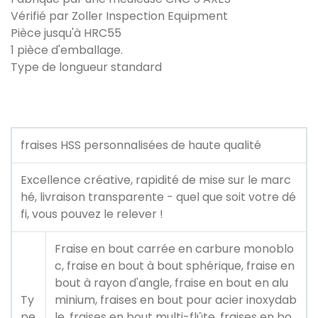
Vérifié par Zoller Inspection Equipment
Pièce jusqu'à HRC55
1 pièce d'emballage.
Type de longueur standard
fraises HSS personnalisées de haute qualité
Excellence créative, rapidité de mise sur le marc
hé, livraison transparente - quel que soit votre dé
fi, vous pouvez le relever !
Fraise en bout carrée en carbure monoblo
c, fraise en bout à bout sphérique, fraise en
bout à rayon d'angle, fraise en bout en alu
Ty
minium, fraises en bout pour acier inoxydab
pe
le, fraises en bout multi-flûte, fraises en bo