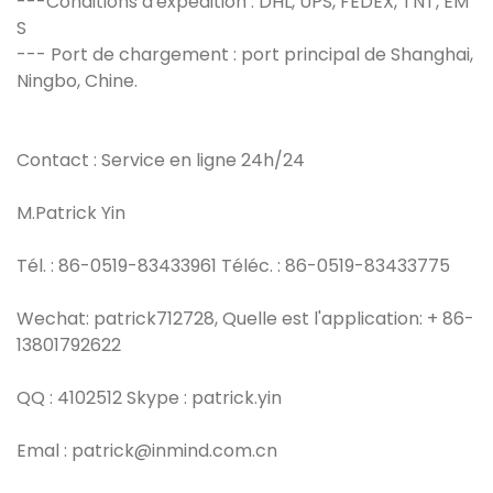
---Conditions d'expédition : DHL, UPS, FEDEX, TNT, EM
S
--- Port de chargement : port principal de Shanghai,
Ningbo, Chine.
Contact : Service en ligne 24h/24
M.Patrick Yin
Tél. : 86-0519-83433961 Téléc. : 86-0519-83433775
Wechat: patrick712728, Quelle est l'application: + 86-
13801792622
QQ : 4102512 Skype : patrick.yin
Emal : patrick@inmind.com.cn